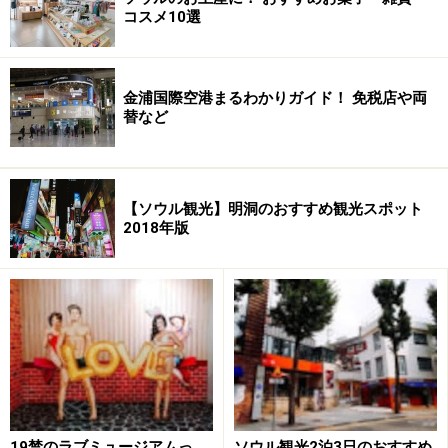
コスメ10選
※データは記事公開時点の情報です
※記事内容は執筆時点のものです。最新の内容をご確認くださ
い。
金浦国際空港まるわかりガイド！ 免税店や両
※海外を訪れる際には最新情報の入手に努め、「
外務省 海外安全
替など
ホームページ
」を確認するなど、安全確保に十分注意を払ってく
ださい。
【ソウル観光】明洞のおすすめ観光スポット
2018年版
19禁のラブミュージアムっ
ソウル観光2泊3日のおすすめ