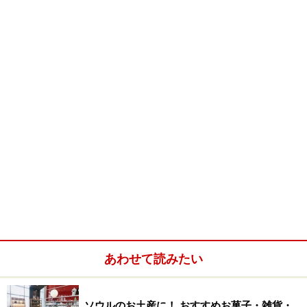
カップを鼻先に近付けただけで、気分がよくなるくらい
上質な味と香り。コーヒーは一杯3000ウォンからで、お
かわりが自由となるサービスタイムもあります。本格的
なコーヒーをこの値段で楽しめるのは他にはなかなかあ
りません。
■COFFEE FACTORY
住所:ソウル市鐘路区昭格洞142-2
電話:02-722-6169
営業時間:7:00～23:00
あわせて読みたい
定休日:年中無休
アクセス:地下鉄3号線「安国(アングン)」より徒歩10分
ソウルのお土産に！ おすすめお菓子・雑貨・