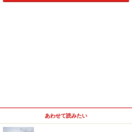
けではなく、カンボジア全土で楽しめるビールです。レ
ストランや屋台、商店、スーパーなど、街のあちこちで
お目にかかれます。
ちなみに、アンコール・ワットといえばヒンドゥー教の
寺院。ヒンドゥー教ではアルコールはあまり好ましくな
いはずですが、そこはご愛嬌。
生産しているのは「CAMBREW LTD.」というメーカー。
麦芽、ホップ、コーンスターチを使用して、アルコール
度数5％のラガービールに仕上げています。さわやかな
苦味で飲みやすいのが魅力です。
カンボジアに限らず、東南アジアでビールといえば氷を
あわせて読みたい
入れて飲むもの。味もアルコール分も薄まって、どんど
んいけてしまいます。現地の人々にとっては、ほとんど