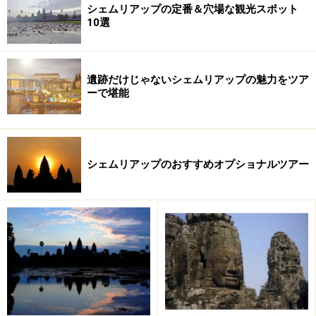
シェムリアップの定番＆穴場な観光スポット
水代わりといった感覚でしょうか。
10選
この「アンコールビール」には、ラガータイプ以外に
も、2009年のMonde Selectionを受賞した黒ビールがあ
遺跡だけじゃないシェムリアップの魅力をツア
ーで堪能
ります。ぜひ一度お試しを！
※記事内容は執筆時点のものです。最新の内容をご確認くださ
い。
※海外を訪れる際には最新情報の入手に努め、「
外務省 海外安全
シェムリアップのおすすめオプショナルツアー
ホームページ
」を確認するなど、安全確保に十分注意を払ってく
ださい。