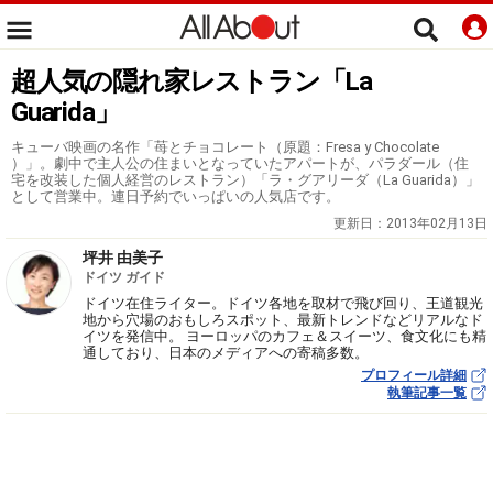
超人気の隠れ家レストラン「La
Guarida」
キューバ映画の名作「苺とチョコレート（原題：Fresa y Chocolate
）」。劇中で主人公の住まいとなっていたアパートが、パラダール（住
宅を改装した個人経営のレストラン）「ラ・グアリーダ（La Guarida）」
として営業中。連日予約でいっぱいの人気店です。
更新日：
2013年02月13日
坪井 由美子
ドイツ ガイド
ドイツ在住ライター。ドイツ各地を取材で飛び回り、王道観光
地から穴場のおもしろスポット、最新トレンドなどリアルなド
イツを発信中。 ヨーロッパのカフェ＆スイーツ、食文化にも精
通しており、日本のメディアへの寄稿多数。
プロフィール詳細
執筆記事一覧