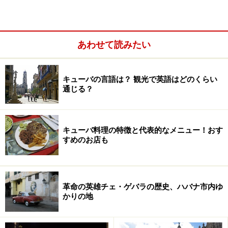
お料理は、キューバ料理やスペイン料理をベースにアレ
ンジされた、新キューバ料理ともいえるもの。メロンを
あわせて読みたい
使ったガスパチョ（冷たいスープ）、魚介たっぷりのパ
スタ、パエリアなどなど、どれも手が込んでいてすばら
しいお味でした。
キューバの言語は？ 観光で英語はどのくらい
通じる？
まるで魔法にかけられていたような気さえするスペシャ
ルな時間を過ごし、あまりに感動した私は、その場で次
回の予約を入れてしまいました。
キューバ料理の特徴と代表的なメニュー！おす
すめのお店も
キューバを旅する予定のみなさん、ここは事前に予約し
てでも行ったほうがいいですよ。本当におすすめで
革命の英雄チェ・ゲバラの歴史、ハバナ市内ゆ
す！！
かりの地