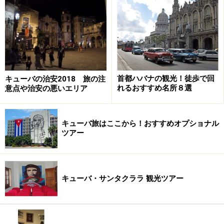
■La Guarida
住所：Concordia No.418 e / Gervasio y Escobar, Centro
Habana
TEL：866 9047
定休日：無し
予算：1人2000円くらい～
首都ハバナの観光！徒歩で回
キューバの治安2018 旅の注
ホームページ：
La Guarida
れるおすすめ名所８選
意点や治安の悪いエリア
※予約したほうがよいです（ホームページからも予約で
きます）
キューバ旅はここから！おすすめオプショナル
ツアー
※上記データは記事公開時点のものです。
※記事内容は執筆時点のものです。最新の内容をご確認くださ
い。
キューバ・サンタクララ 観光ツアー
※海外を訪れる際には最新情報の入手に努め、「
外務省 海外安全
ホームページ
」を確認するなど、安全確保に十分注意を払ってく
ださい。