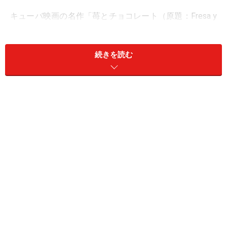
キューバ映画の名作「苺とチョコレート（原題：Fresa y
Chocolate ）」。劇中で主人公の住まいとなっていたア
パートが、パラダール（住宅を改装した個人経営のレス
続きを読む
トラン）「ラ・グアリーダ（La Guarida）」として営業
中。連日予約でいっぱいの人気店です。
人々の生活が垣間見られるような地区にある、外観はご
くごく普通のアパート。カストロの演説が書かれた壁、
廊下でゲームに興じる住民、洗濯物がはためくフロア……
生活感たっぷりのアパートの一室にあるレストランは、
まさにラ・グアリーダ（隠れ家の意味）。
中に足を踏み入れると、黄色い壁に青い冷蔵庫など映画
そのままのインテリアに思わず興奮！ 別世界に迷い込ん
だような、不思議な空間です。