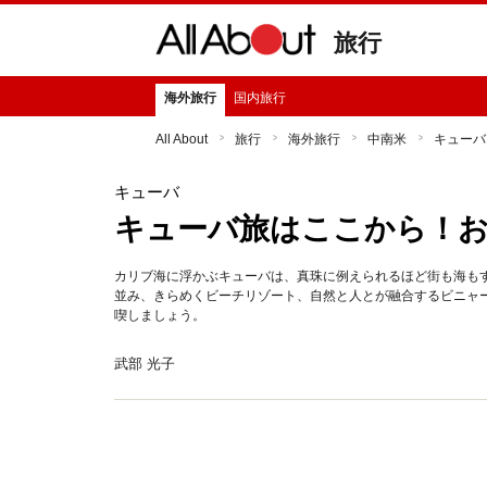
旅行
海外旅行
国内旅行
All About
旅行
海外旅行
中南米
キューバ
キューバ
キューバ旅はここから！
カリブ海に浮かぶキューバは、真珠に例えられるほど街も海もす
並み、きらめくビーチリゾート、自然と人とが融合するビニャ
喫しましょう。
武部 光子