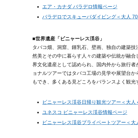
エア・カナダ バラデロ情報ページ
バラデロでスキューバダイビング＜大人 70
■世界遺産「ビニャーレス渓谷」
タバコ畑、洞窟、鍾乳石、壁画、独自の建築技
然美とその中に暮らす人々の建築や伝統が融合
界文化遺産として認められ、国内外から旅行者
ョナルツアーではタバコ工場の見学や展望台か
もでき、多くある見どころをバランスよく観光
ビニャーレス渓谷日帰り観光ツアー＜大人 
ユネスコ ビニャーレス渓谷情報ページ
ビニャーレス渓谷プライベートツアー＜大人