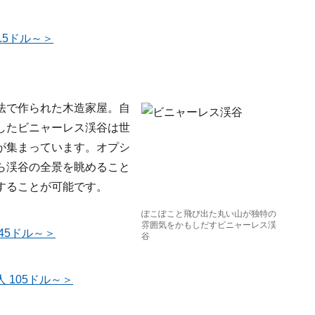
.5ドル～＞
法で作られた木造家屋。自
したビニャーレス渓谷は世
が集まっています。オプシ
ら渓谷の全景を眺めること
することが可能です。
ぽこぽこと飛び出た丸い山が独特の
雰囲気をかもしだすビニャーレス渓
45ドル～＞
谷
 105ドル～＞