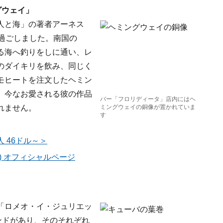
グウェイ」
人と海」の著者アーネス
過ごしました。南国の
る海へ釣りをしに通い、レ
のダイキリを飲み、同じく
モヒートを注文したヘミン
、今なお愛される彼の作品
バー「フロリディータ」店内にはヘ
れません。
ミングウェイの銅像が置かれていま
す
 46ドル～＞
) オフィシャルページ
「ロメオ・イ・ジュリエッ
ンドがあり、そのそれぞれ