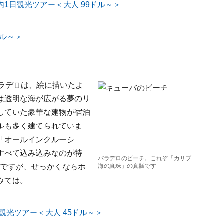
1日観光ツアー＜大人 99ドル～＞
ドル～＞
ラデロは、絵に描いたよ
は透明な海が広がる夢のリ
していた豪華な建物が宿泊
ルも多く建てられていま
「オールインクルーシ
すべて込み込みなのが特
バラデロのビーチ。これぞ「カリブ
Kですが、せっかくならホ
海の真珠」の真髄です
みては。
観光ツアー＜大人 45ドル～＞