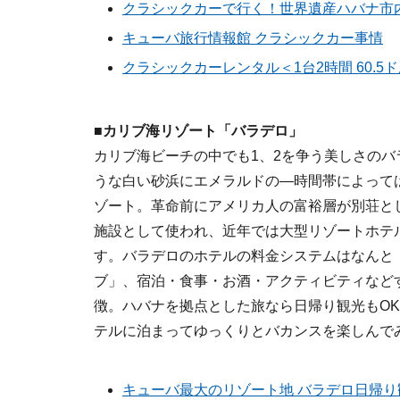
クラシックカーで行く！世界遺産ハバナ市内
キューバ旅行情報館 クラシックカー事情
クラシックカーレンタル＜1台2時間 60.5
■カリブ海リゾート「バラデロ」
カリブ海ビーチの中でも1、2を争う美しさのバ
うな白い砂浜にエメラルドの―時間帯によって
ゾート。革命前にアメリカ人の富裕層が別荘と
施設として使われ、近年では大型リゾートホテ
す。バラデロのホテルの料金システムはなんと
ブ」、宿泊・食事・お酒・アクティビティなど
徴。ハバナを拠点とした旅なら日帰り観光もO
テルに泊まってゆっくりとバカンスを楽しんで
キューバ最大のリゾート地 バラデロ日帰り