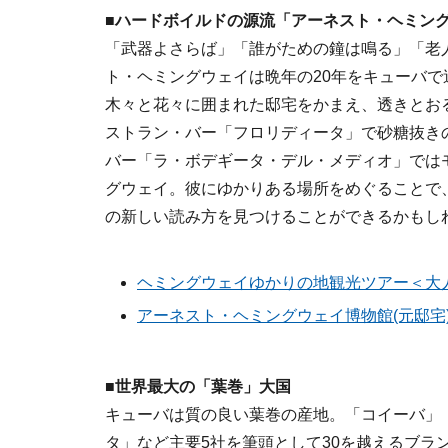
■ハードボイルドの源流「アーネスト・ヘミン
「武器よさらば」「誰がための鐘は鳴る」「老
ト・ヘミングウェイは晩年の20年をキューバで
木々と花々に囲まれた邸宅をかまえ、透きとお
ストラン・バー「フロリディータ」で砂糖抜き
バー「ラ・ボデギータ・デル・メディオ」では
グウェイ。彼にゆかりある場所をめぐることで
の新しい読み方を見つけることができるかもし
ヘミングウェイゆかりの地観光ツアー＜大人
アーネスト・ヘミングウェイ博物館(元邸宅
■世界最大の「葉巻」大国
キューバは質の良い葉巻の産地。「コイーバ」
タ」など主要5社を筆頭として30を越えるブラ