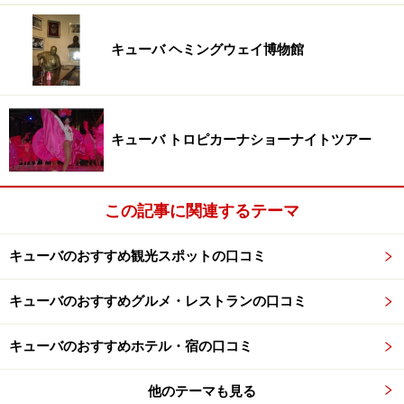
キューバでは、チェ・ゲバラの足跡も訪ねてみたいもの
です。各地にゲバラゆかり地があるのですが、今回は比
キューバ ヘミングウェイ博物館
較的手軽に行くことができる、ハバナ市内の3箇所を紹
介します。
キューバ トロピカーナショーナイトツアー
革命広場（Plaza de la Revolucion）
この記事に関連するテーマ
キューバのおすすめ観光スポットの口コミ
ハバナ市内ベダード地区、革命広場に面して建つキューバ内
務省のビルの壁面に、大きなチェ・ゲバラの肖像がありま
す。
キューバのおすすめグルメ・レストランの口コミ
キューバのおすすめホテル・宿の口コミ
内務省と通りをはさんで並ぶ情報通信省のビルにも、1959年
に亡くなった革命家、カミロ・シエンフエゴスの肖像があり
他のテーマも見る
ます。