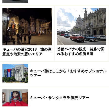
1961年に発行された1ペソ紙幣。左側の「UN PESO」の文字
の下に、当時国立銀行総裁だったチェ・ゲバラの「che」と
いうサインがあります。このサイン入りの紙幣は、現地でコ
レクションとしての価値が高いそうです。
半世紀前、ボリビアで終えた生涯
ゲバラは革命のゲリラ戦士から政治家へ転身したのです
首都ハバナの観光！徒歩で回
キューバの治安2018 旅の注
れるおすすめ名所８選
意点や治安の悪いエリア
が、その後キューバ以外で独裁政権下にある国の解放を
目指し、1965年にコンゴ、翌年にボリビアへ渡り再びゲ
リラ戦を展開しました。
キューバ旅はここから！おすすめオプショナル
ツアー
しかし、思い通りの成果を出せないまま、1967年にボリ
ビア政府軍に捕らえられたのち、射殺されました。まだ
39歳という若さで、革命の英雄はこの世を去ったので
キューバ・サンタクララ 観光ツアー
す。