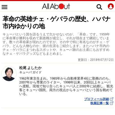
革命の英雄チェ・ゲバラの歴史、ハバナ
市内ゆかりの地
キューバという国を語るうえで欠かせないのが、「革命」です。1959年
に革命軍が勝利を収めて新政権が成立し、それが現在まで継続していま
す。数々の革命家が現れたのですが、その中で特に有名なのがチェ・ゲ
バラ。どんな人物なのか、彼の生涯をご紹介します。またハバナ市内の
チェ・ゲバラにまつわるスポットや、キューバ旅のお土産にもおすすめ
なチェ・ゲバラグッズなどもまとめまし
更新日：
2018年07月12日
松尾 よしたか
キューバ ガイド
1962年東京生まれ。1985年から自動車業界4社に勤務ののち、
2007年から専業のライター。1998年以来、20回以上キューバ
へ渡航。現地で知り合ったキューバ人と2002年に結婚し、観光
客とキューバ国民、両方の視点からキューバという国を眺めて
いる。
プロフィール詳細
執筆記事一覧