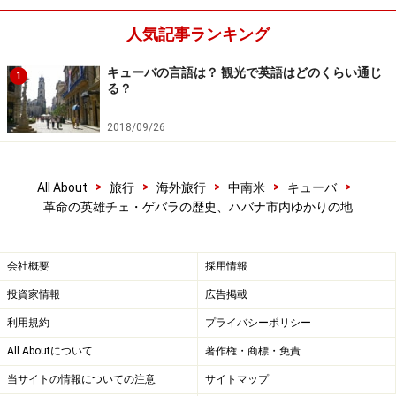
ハバナ市内にあるチェ・ゲバラのモニュメントとして特
人気記事ランキング
に有名なのが、革命広場に面した内務省のビルにある大
キューバの言語は？ 観光で英語はどのくらい通じ
1
きな壁画。写真で見たことがあるという人も多いのでは
る？
ないでしょうか。
2018/09/26
また、チェ・ゲバラは革命広場でフィデル・カストロら
とともに演説をしたこともあるので、その意味でもここ
>
>
>
>
>
All About
旅行
海外旅行
中南米
キューバ
はゆかりの地です。空港と市街地中心部の中間にあるの
革命の英雄チェ・ゲバラの歴史、ハバナ市内ゆかりの地
で、旅行のスケジュールによっては、移動の途中に寄る
こともできます。
会社概要
採用情報
投資家情報
広告掲載
広場をはさんだ反対側にはキューバ独立の父とも呼ばれ
利用規約
プライバシーポリシー
ている、ホセ・マルティの記念博物館もあります。
All Aboutについて
著作権・商標・免責
〈DATA〉
当サイトの情報についての注意
サイトマップ