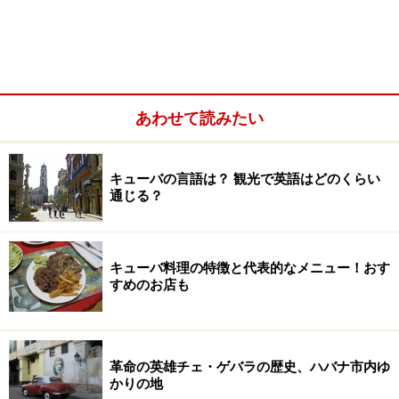
1958年の暮れ、キューバ中部のサンタ・クララ（Santa
Clara）において、ゲバラが率いる部隊が政府軍を破り、
これが決定的となって政府軍は敗北。年明けに革命軍に
よる新政権が成立するのでした。チェ・ゲバラは新政権
あわせて読みたい
で国立銀行総裁、工業大臣などの要職を歴任し、1959年
にはキューバの通商使節団に同行し、日本を訪れまし
キューバの言語は？ 観光で英語はどのくらい
た。
通じる？
なお、「チェ」というのは本名ではありません。アルゼ
ンチンでは挨拶の時に「やあ！」といった意味で、「チ
キューバ料理の特徴と代表的なメニュー！おす
すめのお店も
ェ」（Che）と呼びかけることが多く、ゲバラはキュー
バに来てからもそうしていたそうです。いつしかこれが
ニックネームになり、公式な場でも「チェ」と呼ばれる
ようになりました。
革命の英雄チェ・ゲバラの歴史、ハバナ市内ゆ
かりの地