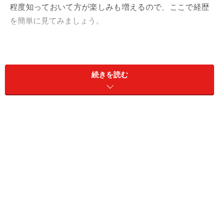
程度知っておいて方が楽しみも増えるので、ここで経歴
を簡単に見てみましょう。
この人物は1928年にアルゼンチンで誕生しました。学生
時代に南米放浪の旅をするなど、冒険心が旺盛だったよ
続きを読む
うです。大学で医学を学んで医師の資格を取得したの
ち、メキシコに滞在している時、革命を目指しキューバ
から亡命していたフィデル・カストロと出会いました。
そして、当時のキューバの独裁政治の状況や、革命の構
想を聞いて意気投合し、キューバ革命軍のメンバーにな
ったのです。
1956年に革命軍はメキシコからクルーズ船を使ってキュ
ーバ東部へ渡り、政府軍を相手にゲリラ戦を展開しま
す。ゲバラは革命軍の幹部と軍医を兼ねるという、重要
な立場にありました。