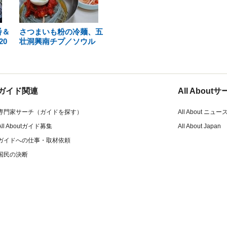
番＆
さつまいも粉の冷麺、五
0
壮洞興南チプ／ソウル
ガイド関連
All Abou
専門家サーチ（ガイドを探す）
All About ニュー
All Aboutガイド募集
All About Japan
ガイドへの仕事・取材依頼
国民の決断