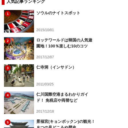
人気記事ランキング
ソウルのナイトスポット
1
2015/10/01
ロッテワールドは韓国の人気遊
2
園地！100％楽しむ10のコツ
2017/12/07
仁寺洞（インサドン）
3
2011/03/25
仁川国際空港まるわかりガイ
4
ド！ 免税店や両替など
2017/12/18
景福宮(キョンボックン)の観光！
5
８つの見どころや歴史