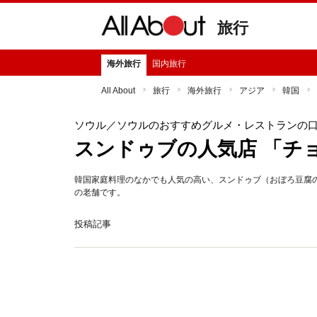
旅行
海外旅行
国内旅行
All About
旅行
海外旅行
アジア
韓国
ソウル
／ソウルのおすすめグルメ・レストランの
スンドゥブの人気店 「チ
韓国家庭料理のなかでも人気の高い、スンドゥブ（おぼろ豆腐の
の老舗です。
投稿記事