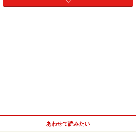
アメリカと中国に景気回復の兆しが現れ、足かせだった
欧州の金融不安も徐々に後退。世界経済に明るさがみえ
てきたことで不動産市況の回復期待が高まり、投資マネ
ーがリート市場に流入する動きとなっています。
個人投資家に便利なのはリートETF？リー
トファンド？
そんな中注目されているのが個人投資家にもアクセスし
やすいリートETFやリートファンドです（リートやリー
あわせて読みたい
トETFの特徴については「
リートに投資するETFの分配