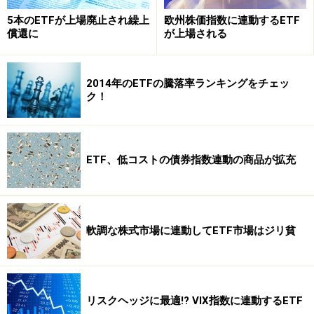
5本のETFが上場廃止され繰上
欧州株価指数に連動するETF
償還に
が上場される
2014年のETFの騰落率ランキングをチェッ
ク！
次のページで、リートETFの主な商品をご紹介しましょ
ETF、低コストの債券指数連動の商品が拡充
う。
※記事内容は執筆時点のものです。最新の内容をご確認くださ
い。
本記事の内容は一般的な情報提供を目的としており、特定の金融
軟調な株式市場に連動してETF市場はジリ貧
商品や投資行動を推奨するものではありません。
投資や資産運用に関する最終的なご判断はご自身の責任において
行ってください。
掲載情報の正確性・完全性については十分に配慮しております
が、その内容を保証するものではなく、これに基づく損失・損害
などについて当社は一切の責任を負いません。
リスクヘッジに最適!? VIX指数に連動するETF
最新の情報や詳細については、必ず各金融機関やサービス提供者