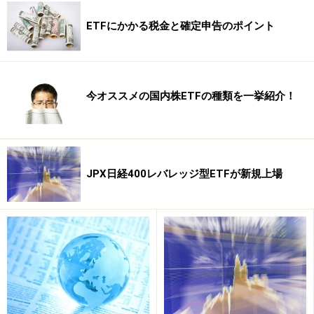
金をチェック！
」をご参照ください）。
ETFにかかる税金と確定申告のポイント
非上場の一般のリートファンドが現在170本以上もある
のに比べ、国内で購入できるリートETFの本数はまだ多
くありません。一般のファンドの方がETFより商品の選
今オススメの国内株ETFの種類を一挙紹介！
択肢は豊富です。しかし、同じ投資対象のものであれ
ば、保有コストが安いETFのほうがおすすめです。現在
売り出されているリートファンドの多くがアクティブ型
で信託報酬が高め。コスト負担の重さから、長期の運用
JPX日経400レバレッジ型ETFが新規上場
成績でベンチマークに負けているファンドが多い傾向が
あるからです。