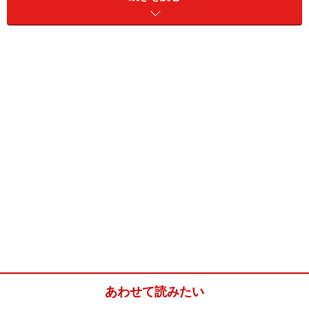
いるJリート全銘柄の値動きをあらわす東証REIT指数に
連動します。他にも国内のETFには、オーストラリアの
リート指数に連動するETFもあります。リートETFも上
場しているので、株式と同様に売買できます。
あわせて読みたい