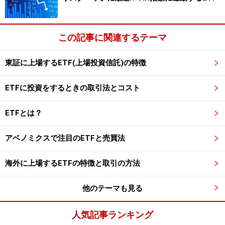
ます。これらのリートをたくさん集めて運用するのがリ
ートETFなので、一つのリートに投資する場合よりリス
この記事に関連するテーマ
クが分散され、より安定した分配収入が期待できます。
東証に上場するETF(上場投資信託)の特徴
次のページで、リートETFの気になる分配実績を見てみ
ましょう＞＞＞＞＞
ETFに投資をするときの取引法とコスト
ETFとは？
※記事内容は執筆時点のものです。最新の内容をご確認くださ
い。
アベノミクスで注目のETFと売買法
本記事の内容は一般的な情報提供を目的としており、特定の金融
商品や投資行動を推奨するものではありません。
投資や資産運用に関する最終的なご判断はご自身の責任において
海外に上場するETFの特徴と取引の方法
行ってください。
掲載情報の正確性・完全性については十分に配慮しております
が、その内容を保証するものではなく、これに基づく損失・損害
他のテーマも見る
などについて当社は一切の責任を負いません。
最新の情報や詳細については、必ず各金融機関やサービス提供者
の公式情報をご確認ください。
人気記事ランキング