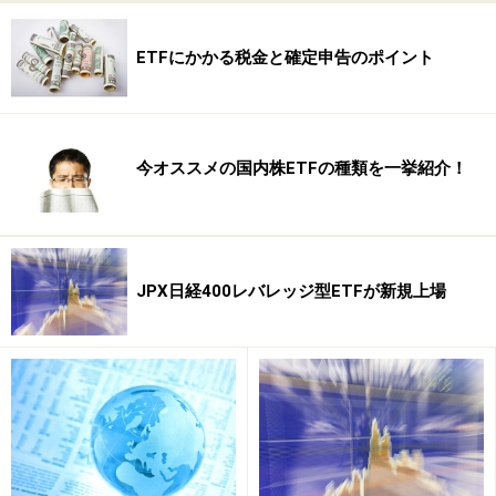
また、リートの多くは10～100万円前後の金額から投資
が可能ですが、リートETFでは1万～10万円台と、さらに
ETFにかかる税金と確定申告のポイント
小額からの投資が可能となっています。
今オススメの国内株ETFの種類を一挙紹介！
リートETFの魅力は安定した分配力！
JPX日経400レバレッジ型ETFが新規上場
リートETFは値上がり益狙いよりも、分配金狙いの保有に向
いている
リートの主な収益源である不動産賃料は、基本的には、
毎月決まった金額が安定的に入ってくるという性質のも
の。よってリートの分配金は株式投資信託などに比べ、
比較的安定している傾向があります。そして、リートは
期ごとの収益のほとんどを分配金として払い出す仕組み