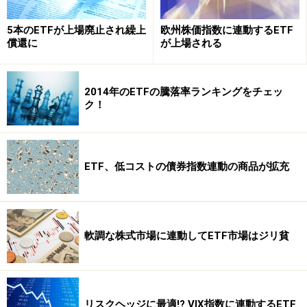
を持っているため、分配金が高めな点も特徴です。
5本のETFが上場廃止され繰上
欧州株価指数に連動するETF
償還に
が上場される
2014年のETFの騰落率ランキングをチェッ
ク！
ETF、低コストの債券指数連動の商品が拡充
軟調な株式市場に連動してETF市場はジリ貧
ただし一つひとつのリートは投資物件によって、オフィ
スビル系、商業施設系、住居系と、特徴が分かれてお
リスクヘッジに最適!? VIX指数に連動するETF
り、投資地域等によっても収益の高さやぶれ方が異なり