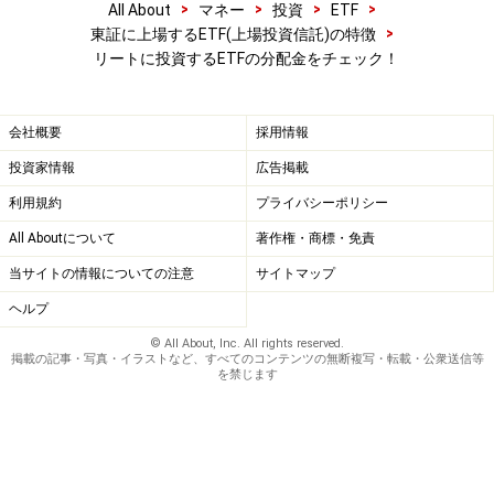
>
>
>
>
All About
マネー
投資
ETF
>
東証に上場するETF(上場投資信託)の特徴
リートに投資するETFの分配金をチェック！
会社概要
採用情報
投資家情報
広告掲載
利用規約
プライバシーポリシー
All Aboutについて
著作権・商標・免責
当サイトの情報についての注意
サイトマップ
ヘルプ
© All About, Inc. All rights reserved.
掲載の記事・写真・イラストなど、すべてのコンテンツの無断複写・転載・公衆送信等
を禁じます