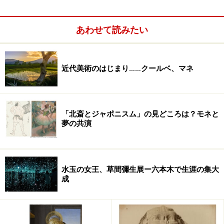
あわせて読みたい
作品キャプション
作品の隣にあるプレートを見てみましょう。
近代美術のはじまり……クールベ、マネ
これは「キャプション」と呼ばれていて、作家の名前、
作品のタイトル、制作された年、素材(つかわれた画材)
が表示されています。
「北斎とジャポニスム」の見どころは？モネと
夢の共演
そしてこの場合、以下の作品の説明文が書かれていま
す。
水玉の女王、草間彌生展ー六本木で生涯の集大
成