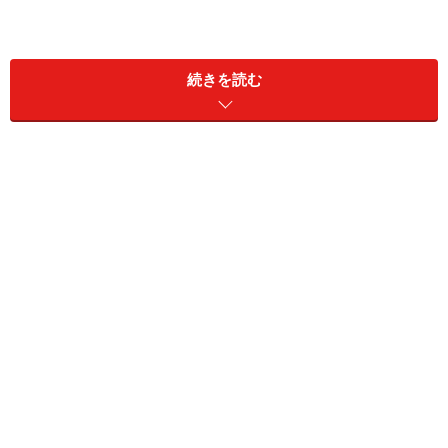
古賀春江 《海》 1929年
続きを読む
油彩・キャンバス 130.0×162.5cm
東京国立近代美術館蔵
どういった作品なのでしょうか？
タイトルにある「海」に向かって、水着姿の女性が手を
挙げ、飛行船や潜水艦、そして工場のような施設、なん
となく少し古い時代のような雰囲気を感じることができ
ます。