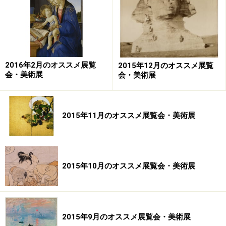
鳥と飛行船（空飛ぶもの）。魚と潜水艦（泳ぐ
もの）。右端の女性と左端の工場（すっくと立
つもの）。この作品には、いくつもの「自然の
もの」と「人工のもの」のそっくりペアが見つ
2016年2月のオススメ展覧
2015年12月のオススメ展覧
会・美術展
会・美術展
かります。ちなみに女性は名女優、グロリア・
スワンソンの絵葉書をもとに描かれています。
2015年11月のオススメ展覧会・美術展
どうです？
2015年10月のオススメ展覧会・美術展
鑑賞の参考になったかと思います。ちなみに、東京国立
近代美術館の場合、キャプションの文章は美術館が書い
ており、キャプションのデザインは、デザイナーの服部
2015年9月のオススメ展覧会・美術展
一成さんが手がけています。