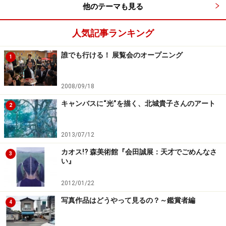
他のテーマも見る
人気記事ランキング
誰でも行ける！ 展覧会のオープニング
1
2008/09/18
キャンバスに“光”を描く、北城貴子さんのアート
2
2013/07/12
カオス!? 森美術館『会田誠展：天才でごめんなさ
3
い』
2012/01/22
写真作品はどうやって見るの？～鑑賞者編
4