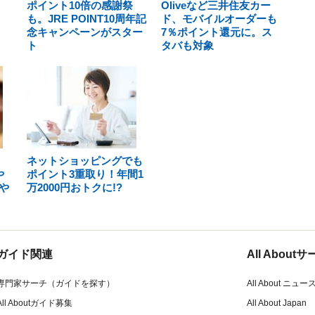
ポイント10倍の感謝祭
Oliveなど三井住友カー
も。JRE POINT10周年記
ド、モバイルオーダーも
念キャンペーンがスター
7％ポイント還元に。ス
ト
タバも対象
」
ネットショッピングでも
や
ポイント3重取り！年間1
や
万2000円おトクに!?
ガイド関連
All Abou
専門家サーチ（ガイドを探す）
All About ニュー
All Aboutガイド募集
All About Japan