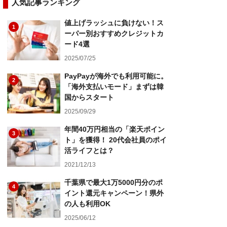
人気記事ランキング
値上げラッシュに負けない！ス
1
ーパー別おすすめクレジットカ
ード4選
2025/07/25
PayPayが海外でも利用可能に。
2
「海外支払いモード」まずは韓
国からスタート
2025/09/29
年間40万円相当の「楽天ポイン
3
ト」を獲得！ 20代会社員のポイ
活ライフとは？
2021/12/13
千葉県で最大1万5000円分のポ
4
イント還元キャンペーン！県外
の人も利用OK
2025/06/12