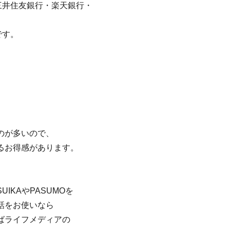
行・三井住友銀行・楽天銀行・
、
です。
、
のが多いので、
るお得感があります。
。
IKAやPASUMOを
話をお使いなら
ばライフメディアの