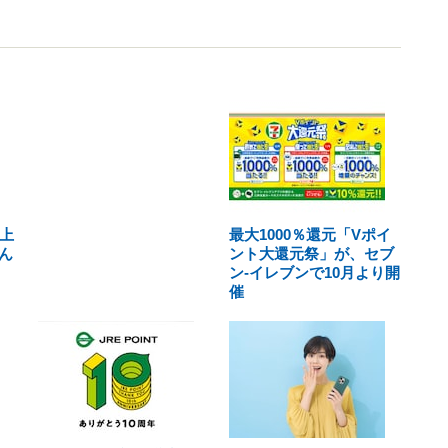
上
最大1000％還元「Vポイ
ん
ント大還元祭」が、セブ
ン-イレブンで10月より開
催