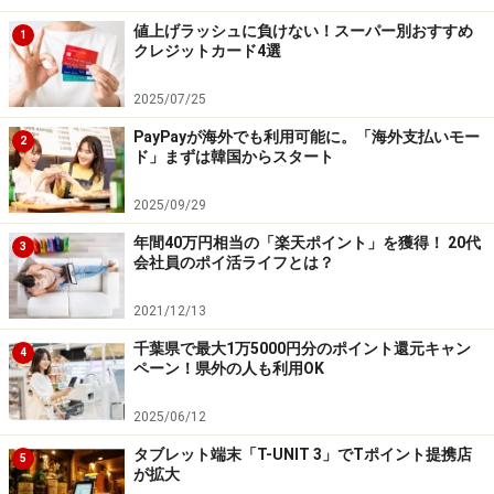
値上げラッシュに負けない！スーパー別おすすめ
1
クレジットカード4選
2025/07/25
PayPayが海外でも利用可能に。「海外支払いモー
2
ド」まずは韓国からスタート
2025/09/29
※記事内容は執筆時点のものです。最新の内容をご確認くださ
年間40万円相当の「楽天ポイント」を獲得！ 20代
い。
3
会社員のポイ活ライフとは？
本記事の内容は一般的な情報提供を目的としており、特定の金融
商品や投資行動を推奨するものではありません。
投資や資産運用に関する最終的なご判断はご自身の責任において
2021/12/13
行ってください。
掲載情報の正確性・完全性については十分に配慮しております
千葉県で最大1万5000円分のポイント還元キャン
4
が、その内容を保証するものではなく、これに基づく損失・損害
ペーン！県外の人も利用OK
などについて当社は一切の責任を負いません。
最新の情報や詳細については、必ず各金融機関やサービス提供者
2025/06/12
の公式情報をご確認ください。
タブレット端末「T-UNIT 3」でTポイント提携店
5
が拡大
【編集部からのお知らせ】