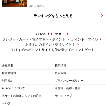
・「家計」について、
アンケート（2026/8/31まで）
を実施
中です！
2013/06/07
※抽選で20名にAmazonギフト券1000円分プレゼント
※謝礼付きの限定アンケートやモニター企画に参加が可能に
ランキングをもっと見る
なります
>
>
All About
マネー
>
>
クレジットカード・電子マネー・ポイント
ポイント・マイル
>
おすすめのポイント交換サイト！
おすすめのポイントサイトを使い分けてポイントゲット
会社概要
採用情報
投資家情報
広告掲載
利用規約
プライバシーポリシー
All Aboutについて
著作権・商標・免責
当サイトの情報についての注意
サイトマップ
ヘルプ