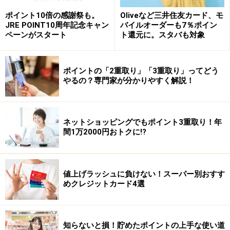
1度でゲットできるようなサイトはほかにありません。
ポイント10倍の感謝祭も。
Oliveなど三井住友カード、モ
JRE POINT10周年記念キャン
バイルオーダーも7％ポイン
ペーンがスタート
ト還元に。スタバも対象
その他サービス
ポイントの「2重取り」「3重取り」ってどう
ポイントインカム（
pointi.jp/
）は悪くはないのですが、
やるの？専門家が分かりやすく解説！
還元率がよいというわけではない上、アルバイトの口コ
ミ投稿を1回500P（50円相当）で何度でもできますと
か、ポイントカム経由で楽天で買い物をすれば1%還元で
ネットショッピングでもポイント3重取り！年
いわば楽天ポイント二重取りとか、わたしとしては少し
間1万2000円おトクに!?
萎えます正直…
一方でマクロミル（
monitor.macromill.com/
）などは古き
値上げラッシュに負けない！スーパー別おすす
めクレジットカード4選
良き時代？のライフメディアよろしくアンケートオンリ
ーなので、ポイント乞食とは言わせないみたいな堅い人
にもお勧めです。1アンケート2P（2円）を500回こなせ
知らないと損！貯めたポイントの上手な使い道