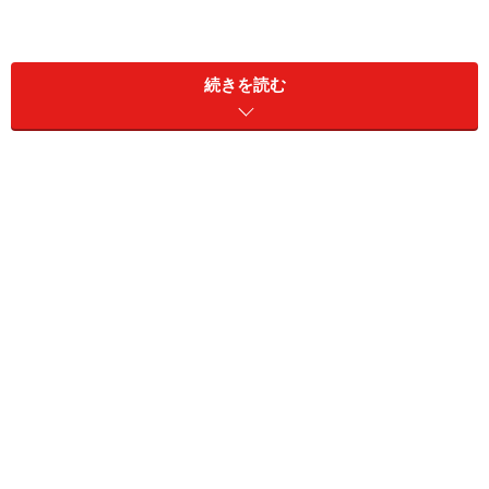
この継続ボーナスマイルの考え方はANAカードとJALカ
ードで異なります。ANAカードは
カードを保有している
続きを読む
だけ
で継続ボーナスマイルがもらえます（ANA JCB
ZEROを除く）。例えば、ANA VISA一般カードであれ
ば、毎年1000マイル獲得できるのです。
しかし、JALカードの場合は、
マイル積算運賃での「搭
乗」が必要
です。年に一回でもお金を払って搭乗して初
めて得られるボーナスです。飛行機をあまり利用しない
方にとっては不利な条件ですね。
ワケ2：各クレジットカード会社のボーナスポイント