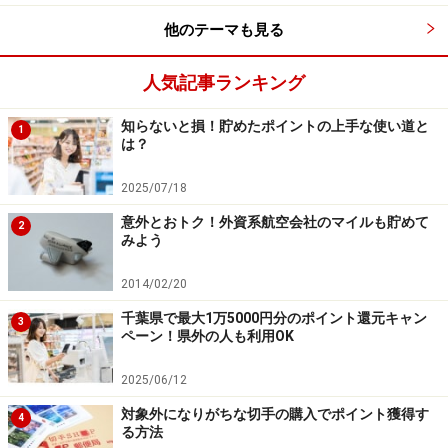
期間
に限り、
ディスカウントマイルから
さらに
500マイ
他のテーマも見る
ル割安
になります。
人気記事ランキング
人気の、東京－沖縄間、東京－札幌間でJALとANAの特
典航空券に必要なマイル数を確認します。搭乗期間にも
知らないと損！貯めたポイントの上手な使い道と
1
は？
よりますが、JALの方が
東京－沖縄間では最大6500マイ
ル
、
東京－札幌間では最大3500マイル
も少なく搭乗でき
2025/07/18
ます。
意外とおトク！外資系航空会社のマイルも貯めて
2
みよう
2014/02/20
千葉県で最大1万5000円分のポイント還元キャン
3
ペーン！県外の人も利用OK
2025/06/12
対象外になりがちな切手の購入でポイント獲得す
4
る方法