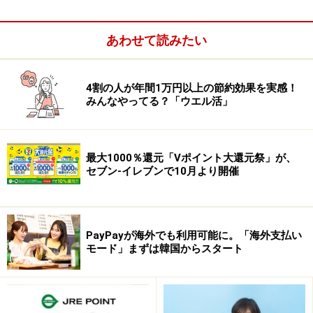
あわせて読みたい
4割の人が年間1万円以上の節約効果を実感！
みんなやってる？「ウエル活」
最大1000％還元「Vポイント大還元祭」が、
セブン-イレブンで10月より開催
ANAカードの場合、
貯まるポイントは各クレジットカー
ド会社のポイント
になります。JCBであれば「Oki Dokiポ
イント」、Visaであれば「ワールドプレゼント」です。
PayPayが海外でも利用可能に。「海外支払い
モード」まずは韓国からスタート
各クレジットカード会社は、通常得られるポイントの他
に「
ボーナスポイント
」を設定しています。
例えば、JCBで貯まるボーナスポイントは、年間利用額