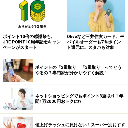
に応じて
翌年10～25％のボーナスポイント
が獲得できま
す。Visaの場合は、
翌年10～60％のボーナスポイント
が
獲得できます。
ポイント10倍の感謝祭も。
Oliveなど三井住友カード、モ
ボーナスポイントは、どちらも1ポイント＝3マイルと少
JRE POINT10周年記念キャン
バイルオーダーも7％ポイン
なくなりますが、それでも＋αは大きな存在です。
ペーンがスタート
ト還元に。スタバも対象
ANA VISAカードの
還元率は最大1.18％
（ゴールドカード
の場合）になります。
ポイントの「2重取り」「3重取り」ってどう
やるの？専門家が分かりやすく解説！
使いやすいのはJAL、そのワケとは？
ネットショッピングでもポイント3重取り！年
ワケ1：貯まるのは「マイル」につき移行手続きなし
間1万2000円おトクに!?
JALカードでのショッピング利用では直接マイルが貯ま
るために、各クレジットカード会社のボーナスポイント
値上げラッシュに負けない！スーパー別おすす