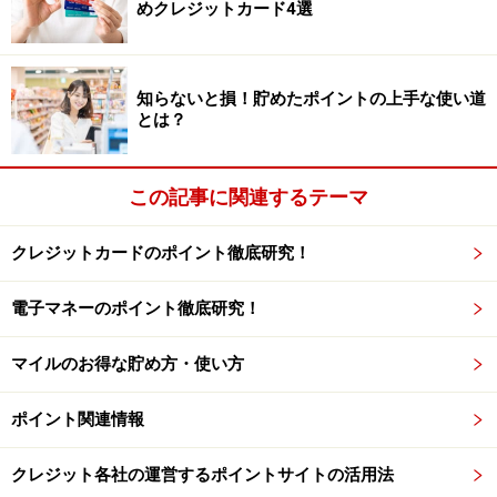
がありません。
めクレジットカード4選
しかし、ANAカードの場合は、
クレジットカード会社の
ポイントの有効期限
、
ANAのマイルの有効期限
をそれぞ
知らないと損！貯めたポイントの上手な使い道
れ管理する必要があります。
とは？
きっちり管理できない場合はマイルの有効期限だけに着
目すれば良いJALカードの方が望ましいでしょう。
この記事に関連するテーマ
ワケ2：通常よりも少ないマイルで特典航空券をゲット
クレジットカードのポイント徹底研究！
ただでさえおトクな特典航空券ですが、JALには更にお
電子マネーのポイント徹底研究！
トクになるサービスがあります。「
ディスカウントマイ
ル
」です。対象期間に該当すれば、
国内線が往復2000～
マイルのお得な貯め方・使い方
3000マイル割安
で搭乗できます。
また、JALカード会員向けには
「JALカード割引
」があ
ポイント関連情報
ります。JALカード割引は、2015年4月までは通年利用
できましたが、2015年4月以降は
ディスカウントマイル
クレジット各社の運営するポイントサイトの活用法