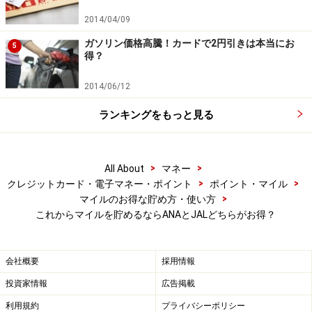
2014/04/09
ガソリン価格高騰！カードで2円引きは本当にお
5
得？
2014/06/12
2018年度 特典航空券比較
ランキングをもっと見る
飛行機をよく利用する方は、JALでも継続ボーナスマイ
ルを得られますし、特典航空券のメリットも多いので
>
>
All About
マネー
JALマイル。専ら「陸マイラー」という方には、貯めら
>
>
クレジットカード・電子マネー・ポイント
ポイント・マイル
>
マイルのお得な貯め方・使い方
れるチャンスが多いANAマイルといったところでしょう
これからマイルを貯めるならANAとJALどちらがお得？
か。
貯めるマイルを決めたなら、しっかり貯めるコツを確認
会社概要
採用情報
しておきましょう。
投資家情報
広告掲載
利用規約
プライバシーポリシー