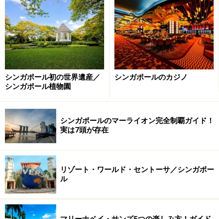
人気のテラス席も広々。ロケーション抜群なので、ぜひ外カ
フェを楽しんで
店内のインテリアもおしゃれですが、せっかく訪れるの
であれば、ぜひテラス席へ。贅沢な緑の風景の中、吹き
シンガポール初の世界遺産／
シンガポールのカジノ
抜ける心地いい風を感じながら過ごす時間にかなり癒さ
シンガポール植物園
れます。赤道直下の国シンガポールですが、広々とした
庭に大木が生い茂っているので暑さも気にならず、外ご
シンガポールのマーライオン完全制覇ガイド！
飯はかなり気持ちいいですよ。
実は7頭が存在
リゾート・ワールド・セントーサ／シンガポー
カフェ飯がおいしいことも人気の理由
ル
マリーナベイ・サンズ5つの楽しみ方！ガイド