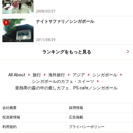
営業時間：ブランチ／週末9:30～18:30(L.O.フード
16:00、ドリンク18:30) ランチ＆ティー／平日11:30～
2008/03/27
18:30(L.O.フード16:00、ドリンク18:30) ディナー／月～
ナイトサファリ／シンガポール
5
木＆日曜18:30～24:00(L.O.フード22:30、ドリンク
23:00)、金・土曜18:30～翌2:00(L.O.フード22:30、ドリン
2011/08/29
ク24:00、バー翌1:00)
ランキングをもっと見る
定休日：なし
アクセス：MRTオーチャード駅からタクシーで約10分
※記事内容は執筆時点のものです。最新の内容をご確認くださ
>
>
>
>
>
All About
旅行
海外旅行
アジア
シンガポール
い。
>
シンガポールのカフェ・スイーツ
※海外を訪れる際には最新情報の入手に努め、「
外務省 海外安全
亜熱帯の森の中の癒しカフェ、PS.cafe／シンガポール
ホームページ
」を確認するなど、安全確保に十分注意を払ってく
ださい。
会社概要
採用情報
投資家情報
広告掲載
利用規約
プライバシーポリシー