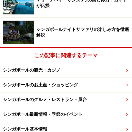
一品づつのポーションがかなり大きい！ スイーツやドリン
が伝授
クも豊富に揃っている
抜群のロケーションもさることながら、こちらのカフェ
はカフェ飯もおいしい。ハーディング店ではランチ、ブ
シンガポールナイトサファリの楽しみ方を徹底
解説
ランチ、ディナーとそれぞれのメニューが設けられてい
ますが、一番人気があるというブランチタイムのメニュ
ーからオススメをご紹介。
この記事に関連するテーマ
人気メニューの筆頭はCROQUE MONSIEUR(24シンガポー
シンガポールの観光・カジノ
ルドル)。ベーカリーで焼き上げるというもっちりと食べ
シンガポールのお土産・ショッピング
ごたえのあるパンの美味さにも驚かされますが、ここに
濃厚なチーズとスモークされたハムがしっかりマッチ。
シンガポールのグルメ・レストラン・屋台
これだけでも充分お腹が満たされるポーションの大きさ
もポイントが高い。また、ブランチタイムにぴったりの
シンガポール最新情報・季節のイベント
PS.CAESAR(22シンガポールドル)も必オーダー。グリル
されたエビやチキンもゴロンと入っていて、メインの一
シンガポール基本情報