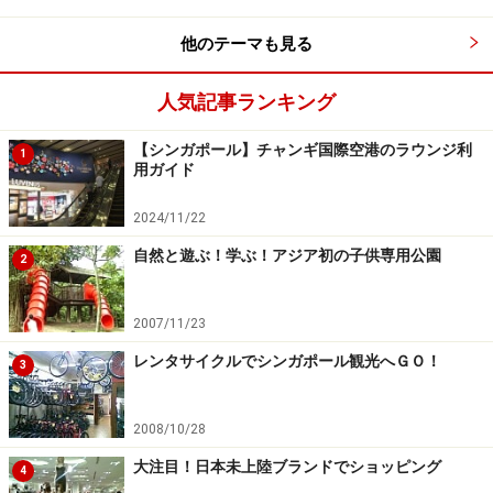
品としても充分満足できますよ。オリジナルのドレッシ
ングも爽やかでスイートな味わいです。ドリンクには、
他のテーマも見る
フレッシュミントをとり入れたCRUSHED MINT ＆ LIME
人気記事ランキング
SODA(9.5シンガポールドル)を。こちらもすっきりした
味わいで、気だるいシンガポールの午後にぴったり。
【シンガポール】チャンギ国際空港のラウンジ利
1
用ガイド
少し寝坊をして、ゆったりとブランチを楽しむもよし。
2024/11/22
アルコールなどももちろんありますので、夜カフェとし
て利用するのもよし。かなりの人気店なので、訪れる前
自然と遊ぶ！学ぶ！アジア初の子供専用公園
2
にネットなどから予約をしておくのを忘れずに。
2007/11/23
＜DATA＞
レンタサイクルでシンガポール観光へＧＯ！
3
■PS.CAFE at HARDING
住所： 28B Harding Road
2008/10/28
TEL： 6479-3343(+65)
大注目！日本未上陸ブランドでショッピング
※リザベーションは9070-8782(+65)
4