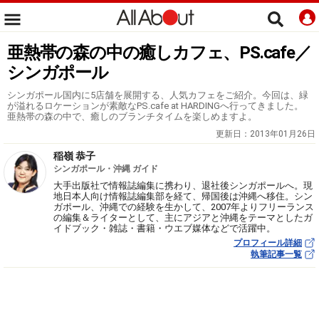
亜熱帯の森の中の癒しカフェ、PS.cafe／
シンガポール
シンガポール国内に5店舗を展開する、人気カフェをご紹介。今回は、緑
が溢れるロケーションが素敵なPS.cafe at HARDINGへ行ってきました。
亜熱帯の森の中で、癒しのブランチタイムを楽しめますよ。
更新日：
2013年01月26日
稲嶺 恭子
シンガポール・沖縄 ガイド
大手出版社で情報誌編集に携わり、退社後シンガポールへ。現
地日本人向け情報誌編集部を経て、帰国後は沖縄へ移住。シン
ガポール、沖縄での経験を生かして、2007年よりフリーランス
の編集＆ライターとして、主にアジアと沖縄をテーマとしたガ
イドブック・雑誌・書籍・ウエブ媒体などで活躍中。
プロフィール詳細
執筆記事一覧