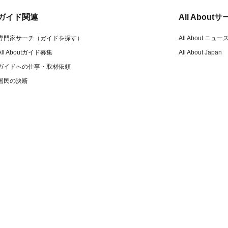
ガイド関連
All Abou
専門家サーチ（ガイドを探す）
All About ニュー
All Aboutガイド募集
All About Japan
ガイドへの仕事・取材依頼
国民の決断