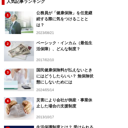
人気記事ランキング
公務員が「健康保険」を任意継
1
続する際に気をつけることと
は？
2023/08/21
ベーシック・インカム（最低生
2
活保障）、どんな制度？
2017/02/10
国民健康保険料が払えないとき
3
にはどうしたらいい？ 無保険状
態にしないためには
2024/05/14
災害により会社が倒産・事業休
4
止した場合の支援制度
2013/10/17
生活保護制度とは？ 受けられる