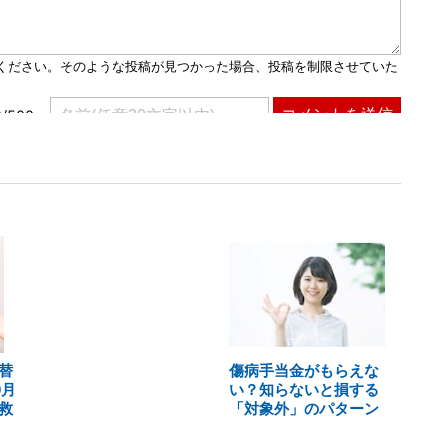
替
傷病手当金がもらえな
0月
い？知らないと損する
救
「対象外」のパターン