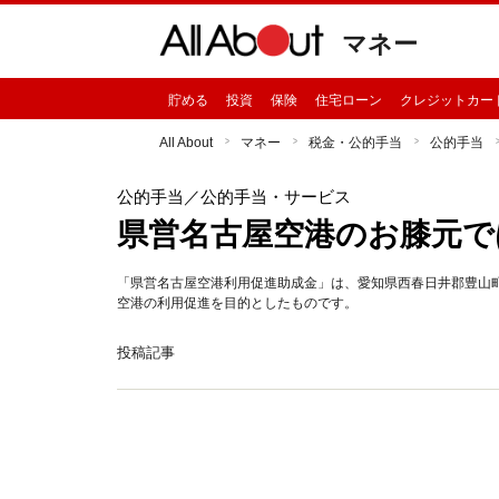
マネー
貯める
投資
保険
住宅ローン
クレジットカー
All About
マネー
税金・公的手当
公的手当
公的手当
／公的手当・サービス
県営名古屋空港のお膝元で
「県営名古屋空港利用促進助成金」は、愛知県西春日井郡豊山
空港の利用促進を目的としたものです。
投稿記事