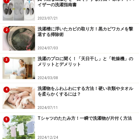
1
イザーの洗濯指南書
2023/07/21
洗濯槽に浮いたカビの取り方！黒カビワカメを撃
2
退する掃除術
2024/07/03
洗濯のプロに聞く！「天日干し」と「乾燥機」の
3
メリットとデメリット
2024/03/08
洗濯物をふわふわにする方法！硬い衣類やタオル
4
を柔らかくするには？
2024/07/11
Tシャツのたたみ方！一瞬で洗濯物が片付く方法
5
2024/12/24