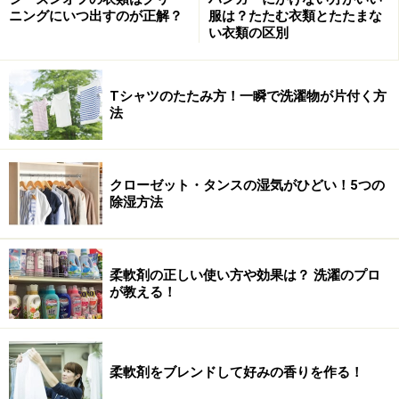
ニングにいつ出すのが正解？
服は？たたむ衣類とたたまな
い衣類の区別
Tシャツのたたみ方！一瞬で洗濯物が片付く方
法
クローゼット・タンスの湿気がひどい！5つの
除湿方法
柔軟剤の正しい使い方や効果は？ 洗濯のプロ
が教える！
柔軟剤をブレンドして好みの香りを作る！