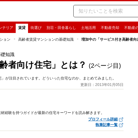
ンテリア
賃貸
街選び
別荘・田舎暮らし
土地活用
不動産売却
不動産
ション
高齢者賃貸マンションの基礎知識
増加中の「サービス付き高齢者向
基礎知識
齢者向け住宅」とは？
(2ページ目)
宅」が注目されています。どういった住宅なのか、まとめてみました。
更新日：2013年01月05日
取材経験を持つガイドが最新の住宅キーワードを読み解きます。
プロフィール詳細
執筆記事一覧