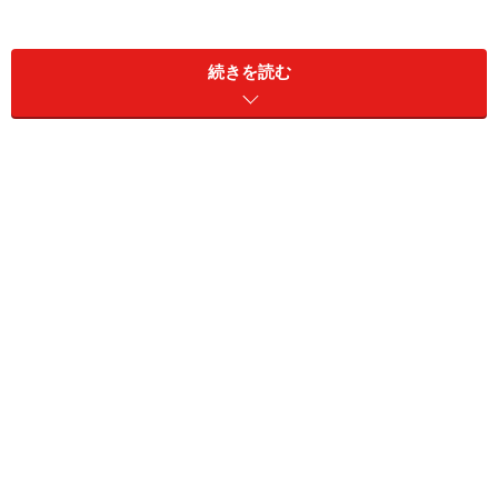
続きを読む
そこで、高円賃、高専賃、高優賃を廃止し、一元的な制
度して「サービス付き高齢者向け住宅」が再構築されま
した。高齢者向けの住宅としては、老人福祉法による有
料老人ホームもありますが、基準を満たせば「サービス
付き高齢者向け住宅」として登録することができます。