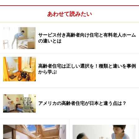
※国土交通省の資料を基に、筆者が作成
あわせて読みたい
サービス付き高齢者向け住宅と有料老人ホーム
の違いとは
サービス付き高齢者向け住宅とは、どんな
住宅？
では、どういった住宅をサービス付き高齢者住宅とし
高齢者住宅は正しい選択を！種類と違いを事例
から学ぶ
て、登録できるのでしょうか。主な基準は、バリアフリ
ー構造であることに加え、一定の面積や設備を有するこ
と、少なくとも安否確認と生活相談サービスが提供され
ること、入居者が保護される契約形態であることなどで
アメリカの高齢者住宅が日本と違う点は？
す。登録は建物ごとに行い、登録後も5年ごとに更新が
必要です。