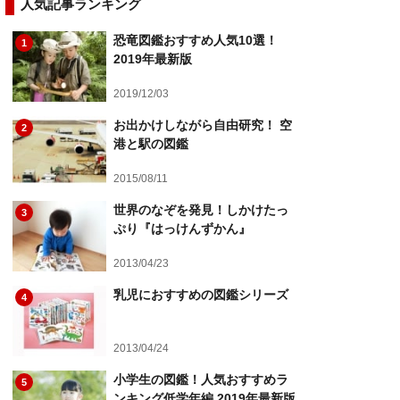
人気記事ランキング
恐竜図鑑おすすめ人気10選！
1
2019年最新版
2019/12/03
お出かけしながら自由研究！ 空
2
港と駅の図鑑
2015/08/11
世界のなぞを発見！しかけたっ
3
ぷり『はっけんずかん』
2013/04/23
乳児におすすめの図鑑シリーズ
4
2013/04/24
小学生の図鑑！人気おすすめラ
5
ンキング低学年編 2019年最新版