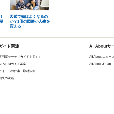
！
図鑑で頭はよくなるの
要
か？1冊の図鑑が人生を
変える！
ガイド関連
All Abou
専門家サーチ（ガイドを探す）
All About ニュー
All Aboutガイド募集
All About Japan
ガイドへの仕事・取材依頼
国民の決断