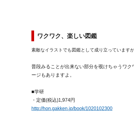
ワクワク、楽しい図鑑
素敵なイラストでも図鑑として成り立っています
普段みることが出来ない部分を覗けちゃうワク
ージもありますよ。
■学研
・定価(税込)1,974円
http://hon.gakken.jp/book/1020102300