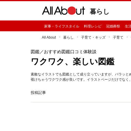
暮らし
家事・ライフスタイル
料理レシピ
冠婚葬祭
生
All About
暮らし
子育て・キッズ
子育て
図鑑
／おすすめ図鑑口コミ体験談
ワクワク、楽しい図鑑
素敵なイラストでも図鑑として成り立っていますが、パラッと
覗けちゃうワクワク感が良いです。イラストページだけでなく
投稿記事