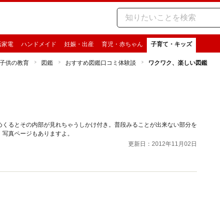
活家電
ハンドメイド
妊娠・出産
育児・赤ちゃん
子育て・キッズ
子供の教育
図鑑
おすすめ図鑑口コミ体験談
ワクワク、楽しい図鑑
めくるとその内部が見れちゃうしかけ付き。普段みることが出来ない部分を
、写真ページもありますよ。
更新日：2012年11月02日