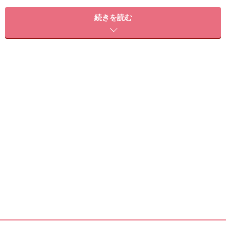
hair 公文啓敬
続きを読む
こんな人にオススメ
大人っぽくしたい人や、今までのスタイルに変化をつけ
たい人にオススメ。
このスタイルが似合う髪のタイプ
髪量 多い～少ない
髪質 普通～柔らかい
顔型 逆三角 卵 丸 面長
髪のクセ なし～少し