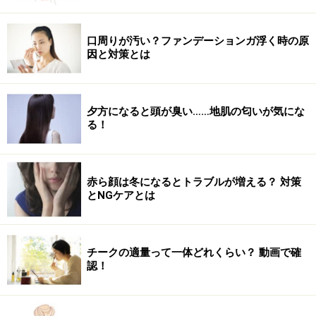
口周りが汚い？ファンデーションガ浮く時の原
因と対策とは
夕方になると頭が臭い……地肌の匂いが気にな
る！
赤ら顔は冬になるとトラブルが増える？ 対策
とNGケアとは
チークの適量って一体どれくらい？ 動画で確
認！