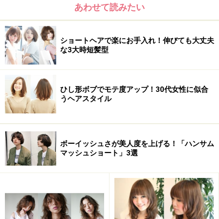
あわせて読みたい
ショートヘアで楽にお手入れ！伸びても大丈夫
な3大時短髪型
ひし形ボブでモテ度アップ！30代女性に似合
うヘアスタイル
ボーイッシュさが美人度を上げる！「ハンサム
マッシュショート」3選
※記事内容は執筆時点のものです。最新の内容をご確認くださ
い。
次のページへ
1
/
2