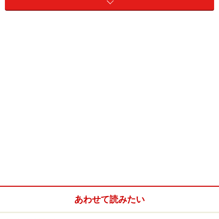
ー、デザートビュッフェなどは別料金になる可能性があ
ります。
■見積書もれになりやすい項目
招待状をお送りする場合の切手代、試食会の費用、タキ
シードやドレスなどの持込料、介添料・アテンド料、披
露宴前のヘアチェンジ料金、子ども向けの料理・アレル
ギーがあるゲストへの料理など、花嫁衣裳用の小物や下
着の料金、BGMのCDを用意する場合にはその料金、記念
写真・スナップ写真の焼き増し代、直前になっての招待
客の増減にかかる費用、当日になって会場使用の延長が
生じた場合の費用など、見積書をとる段階ではもれやす
い金額がありますので注意しましょう。
あわせて読みたい
費用を抑えることができる項目とは？