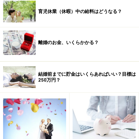
印刷物を新郎新婦の側で準備するとその費用が抑えられ
育児休業（休暇）中の給料はどうなる？
ます。また、衣装を手作りしたり、レンタル料が安いお
店で借りたりする方法で費用を抑える新郎新婦もいます
が、代わりに持込料がかかることがほとんどです。司会
者やカメラマンを友人に依頼するなどの場合は、その費
離婚のお金、いくらかかる？
用が抑えられますが、友人にお礼を支払う必要が出てき
ます。
※記事内容は執筆時点のものです。最新の内容をご確認くださ
結婚前までに貯金はいくらあればいい？目標は
い。
250万円？
本記事の内容は一般的な情報提供を目的としており、特定の金融
商品や投資行動を推奨するものではありません。
投資や資産運用に関する最終的なご判断はご自身の責任において
行ってください。
掲載情報の正確性・完全性については十分に配慮しております
が、その内容を保証するものではなく、これに基づく損失・損害
などについて当社は一切の責任を負いません。
最新の情報や詳細については、必ず各金融機関やサービス提供者
の公式情報をご確認ください。