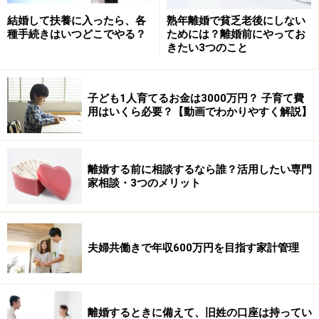
【編集部からのお知らせ】
結婚して扶養に入ったら、各
熟年離婚で貧乏老後にしない
・「家計」について、
アンケート（2026/8/31まで）
を実施
種手続きはいつどこでやる？
ためには？離婚前にやってお
中です！
きたい3つのこと
※抽選で20名にAmazonギフト券1000円分プレゼント
※謝礼付きの限定アンケートやモニター企画に参加が可能に
なります
子ども1人育てるお金は3000万円？ 子育て費
用はいくら必要？【動画でわかりやすく解説】
離婚する前に相談するなら誰？活用したい専門
家相談・3つのメリット
夫婦共働きで年収600万円を目指す家計管理
離婚するときに備えて、旧姓の口座は持ってい