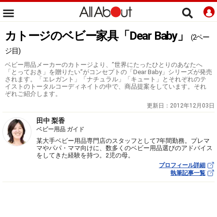
カトージのベビー家具「Dear Baby」
(2ペー
ジ目)
ベビー用品メーカーのカトージより、”世界にたったひとりのあなたへ
「とっておき」を贈りたい”がコンセプトの「Dear Baby」シリーズが発売
されます。「エレガント」「ナチュラル」「キュート」とそれぞれのテ
イストのトータルコーディネイトの中で、商品提案をしています。それ
ぞれご紹介します。
更新日：
2012年12月03日
田中 梨香
ベビー用品 ガイド
某大手ベビー用品専門店のスタッフとして7年間勤務。プレマ
マやパパ・ママ向けに、数多くのベビー用品選びのアドバイス
をしてきた経験を持つ。2児の母。
プロフィール詳細
執筆記事一覧