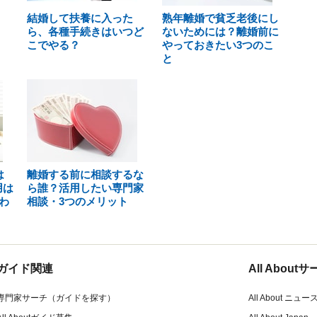
結婚して扶養に入った
熟年離婚で貧乏老後にし
ら、各種手続きはいつど
ないためには？離婚前に
こでやる？
やっておきたい3つのこ
と
は
離婚する前に相談するな
用は
ら誰？活用したい専門家
わ
相談・3つのメリット
ガイド関連
All Abou
専門家サーチ（ガイドを探す）
All About ニュー