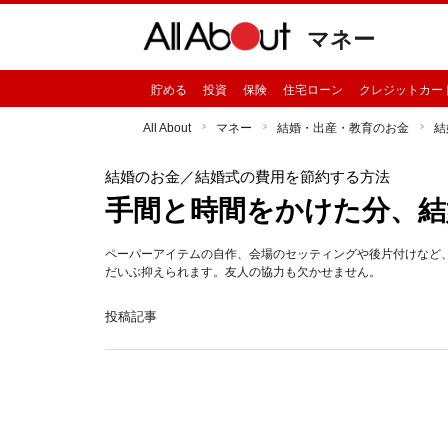
マネー
貯める
投資
保険
住宅ローン
クレジットカー
All About
マネー
結婚・出産・教育のお金
結
結婚のお金
／結婚式の費用を節約する方法
手間と時間をかけた分、結
ペーパーアイテムの自作、会場のセッティングや後片付けなど
だいぶ抑えられます。友人の協力も欠かせません。
投稿記事