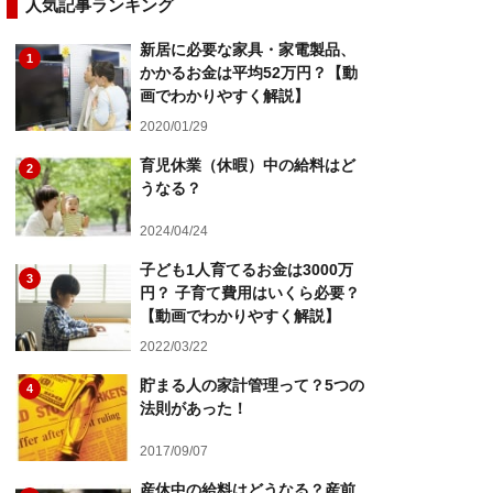
人気記事ランキング
新居に必要な家具・家電製品、
1
かかるお金は平均52万円？【動
画でわかりやすく解説】
2020/01/29
育児休業（休暇）中の給料はど
2
うなる？
2024/04/24
子ども1人育てるお金は3000万
3
円？ 子育て費用はいくら必要？
【動画でわかりやすく解説】
2022/03/22
貯まる人の家計管理って？5つの
4
法則があった！
2017/09/07
産休中の給料はどうなる？産前