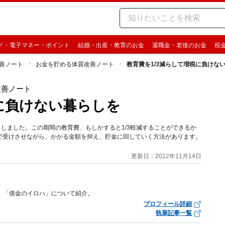
ド・電子マネー・ポイント
結婚・出産・教育のお金
退職金・老後のお金
税
善ノート
お金を貯める体質改善ノート
教育費を1/3減らして増税に負けな
改善ノート
税に負けない暮らしを
ししました。この期間の教育費、もしかすると1/3軽減することができるか
で受けさせながら、かかる金額を抑え、貯金に回していく方法があります。
更新日：2012年11月14日
、「借金のイロハ」について紹介。
プロフィール詳細
執筆記事一覧