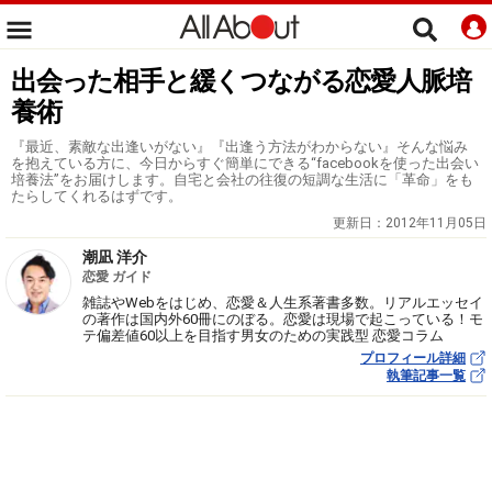
出会った相手と緩くつながる恋愛人脈培
養術
『最近、素敵な出逢いがない』『出逢う方法がわからない』そんな悩み
を抱えている方に、今日からすぐ簡単にできる“facebookを使った出会い
培養法”をお届けします。自宅と会社の往復の短調な生活に「革命」をも
たらしてくれるはずです。
更新日：
2012年11月05日
潮凪 洋介
恋愛 ガイド
雑誌やWebをはじめ、恋愛＆人生系著書多数。リアルエッセイ
の著作は国内外60冊にのぼる。恋愛は現場で起こっている！モ
テ偏差値60以上を目指す男女のための実践型 恋愛コラム
プロフィール詳細
執筆記事一覧