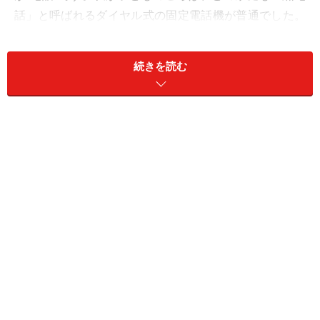
話」と呼ばれるダイヤル式の固定電話機が普通でした。
好きな相手と話したくても自宅に電話しないといけず
『親が出たらどうしよう…？』とドキドキしながらダイ
続きを読む
ヤルを回したものです。
そして、約20年前「留守番電話」が普及。一人暮らしの
相手でも“声を残す”ことで想いを伝えられるようになり
ました。「自宅に帰ったらまず何がともあれ留守電を聞
く」。そんな“恋愛習慣”まで生まれました。その後、
「ポケベル」が登場。名刺にポケベルの番号が書かれる
ようになり、気になる人を個人的に呼び出せる“パーソナ
ル感”が恋愛シーンに大きな変化をもたらしました。