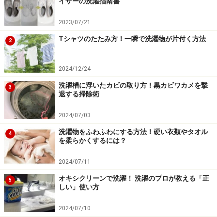
イザーの洗濯指南書
2023/07/21
Tシャツのたたみ方！一瞬で洗濯物が片付く方法
2
2024/12/24
洗濯槽に浮いたカビの取り方！黒カビワカメを撃
3
退する掃除術
2024/07/03
洗濯物をふわふわにする方法！硬い衣類やタオル
4
を柔らかくするには？
2024/07/11
オキシクリーンで洗濯！ 洗濯のプロが教える「正
5
しい」使い方
2024/07/10