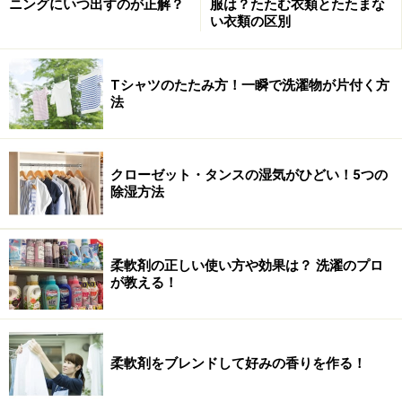
ニングにいつ出すのが正解？
服は？たたむ衣類とたたまな
い衣類の区別
Tシャツのたたみ方！一瞬で洗濯物が片付く方
法
クローゼット・タンスの湿気がひどい！5つの
除湿方法
柔軟剤の正しい使い方や効果は？ 洗濯のプロ
が教える！
柔軟剤をブレンドして好みの香りを作る！