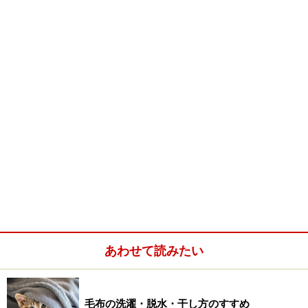
シャツの裾の部分は内側に折り返します。綺麗に整えた
ら慎重に型を抜いて完成です。
最後に、お好みでくずれやすい部分には洗濯ばさみを使
って補助しておくといいですよ。使う洗濯ばさみはラン
ジェリー用のソフトなものが使いやすいです。挟むとこ
ろが平面で広めになっていて痕に残りません。
※記事内容は執筆時点のものです。最新の内容をご確認くださ
い。
【編集部おすすめの購入サイト】
Amazonで洗濯グッズをチェック！
あわせて読みたい
楽天市場で洗濯グッズをチェック！
毛布の洗濯・脱水・干し方のすすめ