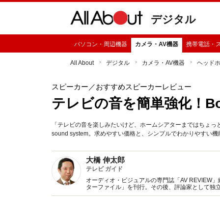
デジタル
パソコン・周辺機器
カメラ・AV機器
携帯電話・
All About
デジタル
カメラ・AV機器
ヘッド
スピーカー
／おすすめスピーカーレビュー
テレビの音を簡単強化！Bose S
「テレビの音を楽しみたいけど、ホームシアターまではちょっと…」
sound system。求めやすい価格と、シンプルでわかりやす
大橋 伸太郎
テレビ ガイド
オーディオ・ビジュアルの専門誌「AV REVIE
ターファイル」を刊行。その後、評論家として独
躍中。講演や全国系新聞での執筆やテレビ出演な