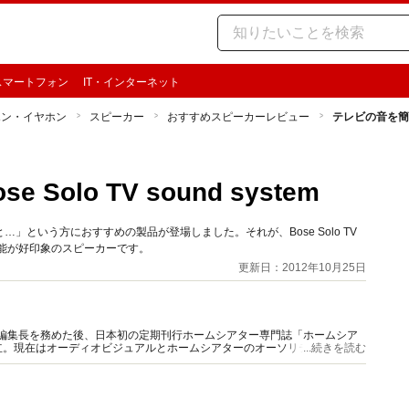
スマートフォン
IT・インターネット
ホン・イヤホン
スピーカー
おすすめスピーカーレビュー
テレビの音を簡単強化
olo TV sound system
という方におすすめの製品が登場しました。それが、Bose Solo TV
い機能が好印象のスピーカーです。
更新日：2012年10月25日
W」編集長を務めた後、日本初の定期刊行ホームシアター専門誌「ホームシア
立。現在はオーディオビジュアルとホームシアターのオーソリティとして活
...続きを読む
ども多い。