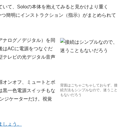
いて、Soloの本体を抱えてみると見かけより重く
的確かつ簡明にインストラクション（指示）がまとめられて
アナログ／デジタル）を同
後はACに電源をつなぐだ
7V型テレビの光デジタル音声
源オンオフ、ミュートとボ
背面はごちゃごちゃしておらず、接
は黒一色電源スイッチもな
続方法もシンプルなので、迷うこと
もないだろう
インジケーターだけ。視覚
ましょう。