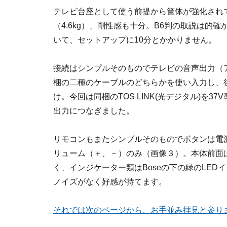
テレビ台座として使う前提から筐体が強化されて
（4.6kg）、剛性感も十分。B6判の取説は
いて、セットアップに10分とかかりません。
接続はシンプルそのものでテレビの音声出力（
梱の二種のケーブルのどちらかを使い入力し、
け。今回は同梱のTOS LINK(光デジタル)を3
出力につなぎました。
リモコンもまたシンプルそのものでボタンは電
リューム（＋、－）のみ（画像３）。本体前面
く、インジケーター類はBoseの下の緑のLED
ノイズがなく好感が持てます。
それでは次のページから、お手並み拝見と参り