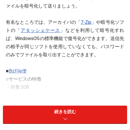
ァイルを暗号化して送りましょう。
有名なところでは、アーカイバの「
7-Zip
」や暗号化ソフ
トの「
アタッシェケース
」などを利用して暗号化すれ
ば、WindowsOSの標準機能で復号化ができます。送信先
の相手が同じソフトを使用していなくても、パスワード
のみでファイルを取り出すことができます。
■
BizFile便
○サービスの特徴
・容量:2GB
・保存期間が7日
・会員登録:不要
・料金:無料
続きを読む
※記事内容は執筆時点のものです。最新の内容をご確認くださ
い。