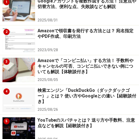
Googleアカウントを複数作成する方法！ 注意点や
1
切替方法、便利な点、失敗談なども解説
2025/08/31
Amazonで領収書を発行する方法とは？ 宛名指定
2
やPDF作成、印刷方法
2023/09/28
Amazonで「コンビニ払い」する方法！ 手数料や
3
キャンセルの可否、コンビニ払いできない例につ
いても解説【体験談付き】
2025/08/05
検索エンジン「DuckDuckGo（ダックダックゴ
4
ー）」とは？ 使い方やGoogleとの違い【経験談付
き】
2025/08/26
YouTubeのスパチャとは？ 送り方や手数料、注意
5
点などを解説【経験談付き】