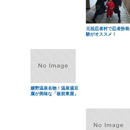
元祖忍者村で忍者扮装
験がオススメ！
嬉野温泉名物！温泉湯豆
腐が美味な「板前東屋」