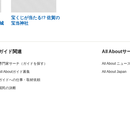
宝くじが当たる!? 佐賀の
城
宝当神社
ガイド関連
All Abou
専門家サーチ（ガイドを探す）
All About ニュー
All Aboutガイド募集
All About Japan
ガイドへの仕事・取材依頼
国民の決断