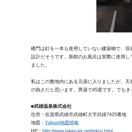
楼門は釘を一本も使用していない建築物で、現
設計だそうです。新館のお風呂は実際に使用し
ました。
私はこの敷地内にある元湯に入りましたが、天
の熱さだと思います。男湯で45度です。でもき
■武雄温泉株式会社
住所：佐賀県武雄市武雄町大字武雄7425番地
地図：
Yahoo!地図情報
HP：
http://www.takeo-kk.net/rekisi.html