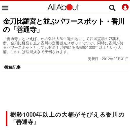
金刀比羅宮と並ぶパワースポット・香川
の「善通寺」
「善通寺」といえば、かの弘法大師生誕の地にして四国霊場の75番札
所。金刀比羅宮と並ぶ香川の定番観光スポットですが、同時に香川が誇
るパワースポットとしても有名！ 境内にある樹齢1000年以上という大
楠。これには理屈抜きで圧倒されます。
更新日：
2012年08月31日
投稿記事
樹齢1000年以上の大楠がそびえる香川の
「善通寺」