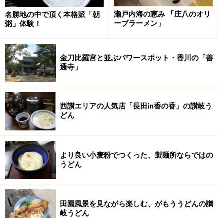
瀬戸内海の恵み 「庄八のオリ
名勝地の中で頂く本格派「朝
ーブラーメン」
粥」体験！
金刀比羅宮と並ぶパワースポット・香川の「善
通寺」
西讃エリアの人気店「長田in香の香」の讃岐う
どん
より良い小麦粉でつくった、製麺所ならではの
うどん
田園風景を見ながら楽しむ、がもううどんの讃
岐うどん