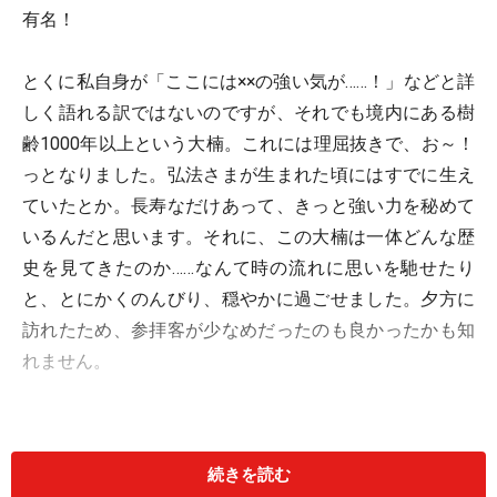
有名！
とくに私自身が「ここには××の強い気が……！」などと詳
しく語れる訳ではないのですが、それでも境内にある樹
齢1000年以上という大楠。これには理屈抜きで、お～！
っとなりました。弘法さまが生まれた頃にはすでに生え
ていたとか。長寿なだけあって、きっと強い力を秘めて
いるんだと思います。それに、この大楠は一体どんな歴
史を見てきたのか……なんて時の流れに思いを馳せたり
と、とにかくのんびり、穏やかに過ごせました。夕方に
訪れたため、参拝客が少なめだったのも良かったかも知
れません。
善通寺の背後に見える香色山や筆ノ山の、あのぽっこり
丸い形も香川独特で可愛らしかったです。名物のかたパ
続きを読む
ン（=硬いパン）をかじりながら、ぜひ散策を楽しんでく