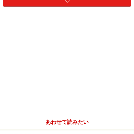
ださい（ちなみに善通寺は西院と東院に分かれていて、
大楠は東院にあります）。かたパンは西院と東院の間の
道を北へ進んだところにある熊岡菓子店（電話0877-62-
2644 ）で販売しています。この店は明治創業の老舗とか
で、いつも賑わっているそうです。売り切れにご注意
を！
住所：香川県善通寺市善通寺町3-3-1
電話：0877-62-0111
拝観時間：午前8時～午後5時（戒壇めぐり・宝物館拝観
受付は午後4時30分まで）
料金：参拝無料、一部施設は入場料が必要（戒壇めぐ
り・宝物館拝観500円）
アクセス：JR善通寺駅から西へ約1.3km（徒歩約20分）
あわせて読みたい
地図：
Yahoo!地図情報
HP：
http://www.zentsuji.com/