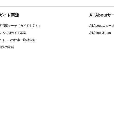
ガイド関連
All Abou
専門家サーチ（ガイドを探す）
All About ニュー
All Aboutガイド募集
All About Japan
ガイドへの仕事・取材依頼
国民の決断