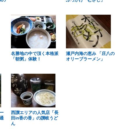
名勝地の中で頂く本格派
瀬戸内海の恵み 「庄八の
「朝粥」体験！
オリーブラーメン」
ー
西讃エリアの人気店「長
通
田in香の香」の讃岐うど
ん