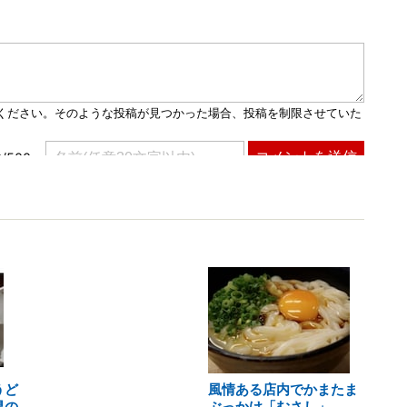
うど
風情ある店内でかまたま
県の
ぶっかけ「むさし」