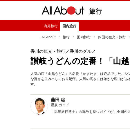
旅行
海外旅行
国内旅行
All About
旅行
国内旅行
四国の観光・旅行
香川の観光・旅行
／香川のグルメ
讃岐うどんの定番！「山越
人気の店「山越うどん」の名物「かまたま」は絶品でした。シ
な旨さを生み出しており驚愕。人気の高さには確かな理由があ
す。
藤田 聡
温泉 ガイド
「温泉旅行博士」の称号を持つガイドが、全国の