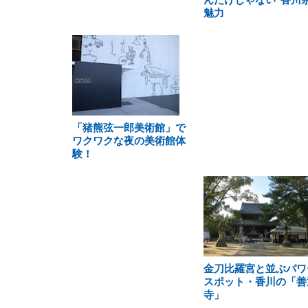
魅力
「猪熊弦一郎美術館」で
ワクワクな夜の美術館体
験！
金刀比羅宮と並ぶパワ
スポット・香川の「善
寺」