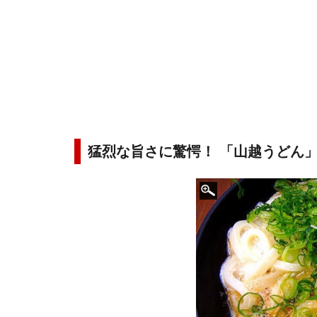
猛烈な旨さに驚愕！ 「山越うどん