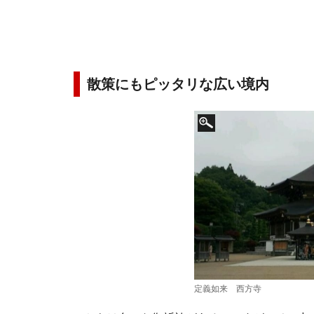
散策にもピッタリな広い境内
定義如来 西方寺