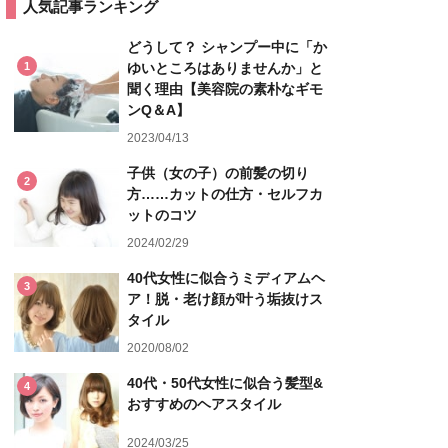
人気記事ランキング
どうして？ シャンプー中に「か
1
ゆいところはありませんか」と
聞く理由【美容院の素朴なギモ
ンQ＆A】
2023/04/13
子供（女の子）の前髪の切り
2
方……カットの仕方・セルフカ
ットのコツ
2024/02/29
40代女性に似合うミディアムヘ
3
ア！脱・老け顔が叶う垢抜けス
タイル
2020/08/02
40代・50代女性に似合う髪型&
4
おすすめのヘアスタイル
2024/03/25