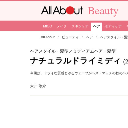
Beauty
MICO
メイク
スキンケア
ヘア
ボディケア
All About
ビューティ
ヘア
ヘアスタイル・髪
ヘアスタイル・髪型
／ミディアムヘア・髪型
ナチュラルドライミディ
(
今回は、ドライな質感とゆるウェーブがベストマッチの秋のヘ
大井 敬介