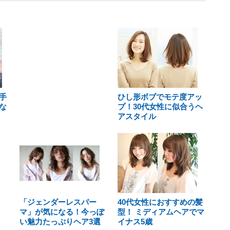
手
ひし形ボブでモテ度アッ
な
プ！30代女性に似合うヘ
アスタイル
「ジェンダーレスパー
40代女性におすすめの髪
マ」が気になる！今っぽ
型！ ミディアムヘアでマ
い魅力たっぷりヘア3選
イナス5歳