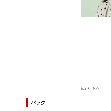
hair 大井敬介
バック