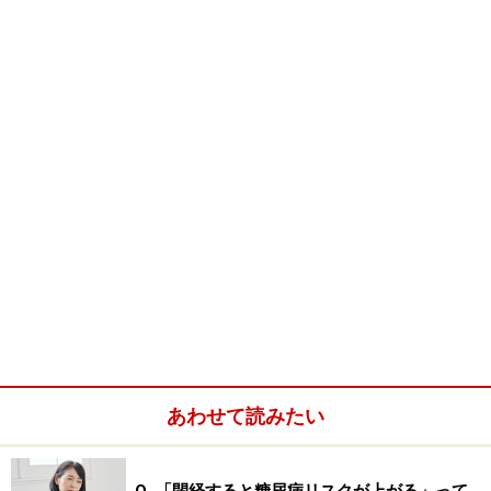
でも、食品成分表をよく見ると、全炭水化物はバー1本
あたり22gあります。その内訳としてファイバー3g、糖
アルコール7g、糖類0gとなっています。しかし、これで
は計算が合いません。
あわせて読みたい
そこでもう一度よく見ると「炭水化物インフォメーショ
ン」というのがあって、当製品は全炭水化物22gからフ
Q. 「閉経すると糖尿病リスクが上がる」って