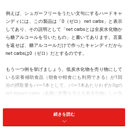
例えば、シュガーフリーをうたい文句にするハードキャ
ンディには、この製品は「0（ゼロ） net carbs」と表示
してあり、その説明として「net carbsとは全炭水化物か
ら糖アルコールを引いたもの」と書いてあります。言葉
を返せば、糖アルコールだけで作ったキャンディだから
net carbsは0（ゼロ）だとするのです。
もう一つ例を挙げましょう。低炭水化物を売り物にして
いる栄養補助食品（朝食や軽食にも利用できる）が1回
分の摂取量をバー1本として、バー1本あたりわずか3gの
net impact carbs（血糖に影響を与える炭水化物）しか含
んでいないと宣伝しています。
続きを読む