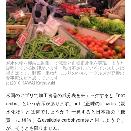
炭水化物を極端に制限して減量と血糖正常化を実現しようと
提唱している医師がいます。私は不足しているインスリンは
補えばよく、野菜・果物たっぷりのヘルシーグルメが究極の
食事療法だと思っています。
(c)2010 KAWAI Katsuyuki
米国のアプリで加工食品の成分表をチェックすると「net
carbs」という表示があります。net（正味の）carbs（炭
水化物）とは何でしょうか？ 一見すると日本語の「糖
質」に相当するavailable carbohydrateと同じようです
が、そうとも限りません。