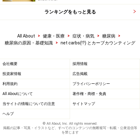
で何のアクションも取らなくていいとしています。つま
ランキングをもっと見る
り、net carbsもファイバーも糖アルコールも無視してよ
ろしい。
>
>
>
>
All About
健康・医療
症状・病気
糖尿病
もし、患者が厳格なインスリン治療をしていて、食事計
>
糖尿病の原因・基礎知識
net carbs(!?) とカーブカウンティング
画もカーブカウンティングをしながら「カーブ/インスリ
ン レシオ」で糖尿病マネージメントをしているのなら、
会社概要
採用情報
次のような計算方法も選べるとしています。
投資家情報
広告掲載
利用規約
プライバシーポリシー
□ 糖アルコールの量(g)の半分を全炭水化物(g)から引く。
（逆に言えば糖アルコールの半量をカーブとしてカウン
All Aboutについて
著作権・商標・免責
トするということ）
当サイトの情報についての注意
サイトマップ
ヘルプ
□ ファイバーの量(g)が5g以上あれば、その分を全炭水化
© All About, Inc. All rights reserved.
物(g)から引く。5g未満なら影響が小さいからそのまま。
掲載の記事・写真・イラストなど、すべてのコンテンツの無断複写・転載・公衆送信等
を禁じます