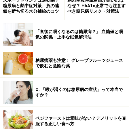
スポーツドリンクは逆効果？
朝の空腹時血糖値が高いのは
糖尿病と熱中症対策、負の連
なぜ？ HbA1c正常でも注意す
鎖を断ち切る水分補給のコツ
べき糖尿病リスク・対策法
なぜでしょう？ 正解はnet carbsが公式の栄
養表示用語ではないから
「食後に眠くなるのは糖尿病？」 血糖値と眠
気の関係・上手な眠気解消法
net carbsの法的な定義はありません。ですからFDA（米
国食品医薬品局）もADA（米国糖尿病協会）もこの言葉
を使いません。
糖尿病薬も注意！ グレープフルーツジュース
で飲むと危険な薬
"net carbs"という言葉を目にするようになったのは、今
から10年ぐらい前に、米国でアトキンス医師の提唱する
Q. 「喉が渇くのは糖尿病の症状」って本当で
アトキンス式低炭水化物ダイエットがブームになった頃
すか？
からです。
アトキンス式ダイエットでは全炭水化物からファイバー
ベジファーストは意味がない？デメリットを克
を引いたものをnet carbsと言っていました。ちょうど日
服する正しい食べ方