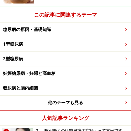
本の「糖質」に相当するものです。一方で、日本も米国
も、栄養表示基準として「炭水化物」にはファイバーや
この記事に関連するテーマ
糖アルコール（グリセリンも含む）も含むことになって
いるので、なんとか低炭水化物（ローカーブ）をアピー
糖尿病の原因・基礎知識
ルしたい食品メーカーが、血糖上昇にインパクトの小さ
いファイバーや糖アルコールを差し引いて、小さな数値
1型糖尿病
にしたものを"net carbs"とか"impact carbs"、"net
effective carbs"と銘打って低炭水化物ダイエットブーム
2型糖尿病
に乗り遅れないようにしたのです。
妊娠糖尿病・妊婦と高血糖
糖尿病と腸内細菌
糖尿病とnet carbs
他のテーマも見る
では、ファイバーや糖アルコールが全く血糖値を上げな
いかというと、必ずしもそうとは言えません。例えば糖
人気記事ランキング
アルコールにはソルビトールやキシリトールなどのよく
知られた物以外にもいろいろな種類があって、エネルギ
Q. 「喉が渇くのは糖尿病の症状」って本当です