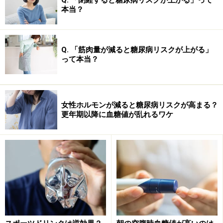
本当？
ァイバー（3g）、グリセリン（9g）、糖アルコール
（7g）を"血糖値にわずかしか影響を与えない物"として
全炭水化物から差し引いて、残りの3gをnet carbs（正味
Q. 「筋肉量が減ると糖尿病リスクが上がる」
炭水化物）として表示したと説明してあります。
って本当？
いずれも何となく怪しい話ですね。
女性ホルモンが減ると糖尿病リスクが高まる？
更年期以降に血糖値が乱れるワケ