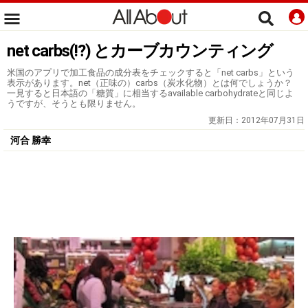
net carbs(!?) とカーブカウンティング
米国のアプリで加工食品の成分表をチェックすると「net carbs」という
表示があります。net（正味の）carbs（炭水化物）とは何でしょうか？
一見すると日本語の「糖質」に相当するavailable carbohydrateと同じよ
うですが、そうとも限りません。
更新日：
2012年07月31日
河合 勝幸