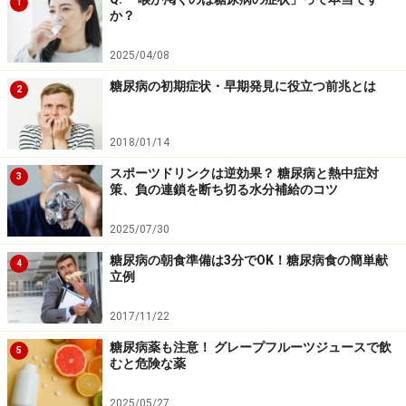
1
か？
ー1gあたり0.2～3.0kcalもあって、消化・吸収が悪いわ
りには0（ゼロ）カロリーではないのです。
2025/04/08
糖尿病の初期症状・早期発見に役立つ前兆とは
2
FDAは全ての糖アルコールを一律に2kcal/gと計算する
か、あるいは個別に積算するように勧めています。
2018/01/14
ただし、このカロリーは、体が吸収してブドウ糖として
スポーツドリンクは逆効果？ 糖尿病と熱中症対
3
策、負の連鎖を断ち切る水分補給のコツ
得たものか、小腸では吸収されずに大腸で腸内細菌によ
って分解されて、酪酸（らくさん）やプロピオン酸のよ
2025/07/30
うな短鎖脂肪酸に代謝されたものを大腸の上皮細胞がエ
糖尿病の朝食準備は3分でOK！糖尿病食の簡単献
4
ネルギー源として吸収しているのかは解明されていませ
立例
ん。短鎖脂肪酸なら血糖値を上げないのです。
2017/11/22
そこでADAは、もし患者が厳格なインスリン治療をして
糖尿病薬も注意！ グレープフルーツジュースで飲
5
むと危険な薬
おらず、食品中の炭水化物(g)を積算するカーブカウンテ
ィングもしていないのなら、食品成分表をよく読むだけ
2025/05/27