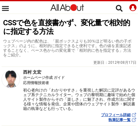
CSSで色を直接書かず、変化量で相対的
に指定する方法
ウェブページ内の配色は、「親ボックスよりも20％ほど明るい色の子ボ
ックス」のように、相対的に指定できると便利です。色の値を直接記述
することなく、ベース色からの変化量で「相対的に色を指定する」方法
をご紹介。
更新日：
2012年08月17日
西村 文宏
ホームページ作成 ガイド
応用情報技術者
初心者向けの「わかりやすさ」を重視した解説に定評があるウ
ェブ系テクニカルライター。ウェブの黎明期に趣味で始めた個
人サイト製作からその「楽しさ」に魅了され、作成方法に関す
る様々な情報を発信。企業や団体のウェブサイト製作・解説書
籍の執筆なども行っている。
プロフィール詳細
執筆記事一覧