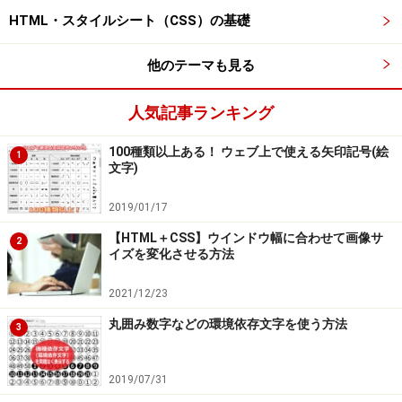
HTML・スタイルシート（CSS）の基礎
他のテーマも見る
人気記事ランキング
「ベースの色」1つを変化させるだけで、他の部分の配色も
自動的に変わる
100種類以上ある！ ウェブ上で使える矢印記号(絵
1
文字)
2019/01/17
CSSメタ言語LESSなら、ベース色からの相
【HTML＋CSS】ウインドウ幅に合わせて画像サ
対的な変化量で色を指定できる
2
イズを変化させる方法
記事「
CSSを効率的に記述できるメタ言語「LESS」の使
2021/12/23
い方
」で解説した、CSSメタ言語「LESS」を使うと、例
丸囲み数字などの環境依存文字を使う方法
3
えばベースの色（ @basecolor ）に対して、lighten関数
を使って明るくする割合を指定したり、darken関数を使
って暗くする割合を指定したりできます。
2019/07/31