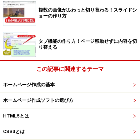
複数の画像がふわっと切り替わる！スライドシ
ョーの作り方
LESSなら色を相対的に指定可能
CSSには、このような「ある色を基準にして相対的に色
タブ機能の作り方！ページ移動せずに内容を切
を変化」させる記述方法はありません。しかし、
り替える
「LESS」というCSSメタ言語を使うと、
「
lighten
(@basecolor,
20%
);」などように記述すること
この記事に関連するテーマ
で、「ベースの色」から相対的に変化させた色を指定す
ることができます。
ホームページ作成の基本
ホームページ作成ソフトの選び方
この方法を使えば、下図のように「ベースの色」1つを
HTML5とは
修正するだけで、他の箇所の配色が自動的に変わるよう
になります。うまく活用すれば、デザインの試行錯誤や
CSS3とは
配色のリニューアル作業が楽になるでしょう。