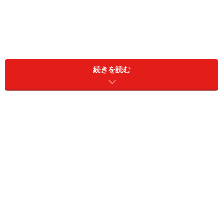
続きを読む
CSSでは直接色の値を書くしかない
CSSでは、親ボックスの色も、子ボックスの色も、個別
に色を直接記述することでしか指定できません。例えば
「#ccffcc」よりも少し暗くしたいなら「#aaccaa」、
「#cc0000」よりも少し明るくしたいなら「#ff3333」
のようにです。
この状態で配色を変更したいと思ったとき、親ボックス
の色を変更すると、当然、子ボックスの色もすべて手動