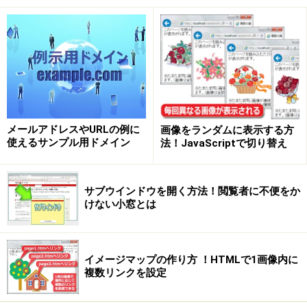
量）で指定できると便利
色を相対的に指定できると便利
もし色の指定が、相対的な値（変化量）で記述できると
便利です。例えば、親ボックスの色を「#cc0000」とし
たとき、子ボックスの色を「親ボックスの色よりも20％
メールアドレスやURLの例に
画像をランダムに表示する方
使えるサンプル用ドメイン
法！JavaScriptで切り替え
明るい色」のように指定できれば、親ボックスの色を修
正するだけで、子ボックスの色が自動で変化します。
サブウインドウを開く方法！閲覧者に不便をか
けない小窓とは
配色を変更したい場合、基準となる色（親ボックスの色
など）1つを修正するだけで、他の「相対的に指定され
ている」すべての色が適切に変化することになります。
イメージマップの作り方 ！HTMLで1画像内に
複数リンクを設定