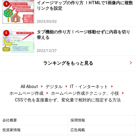
20％明るくする：　
lighten(
@basecolor, 
20%)
;

イメージマップの作り方 ！HTMLで1画像内に複数
4
リンクを設定
30％暗くする　：　
darken(
@basecolor, 
30%)
2023/03/02
タブ機能の作り方！ページ移動せずに内容を切り
5
替える
橙色をベースにLESSで変化させた例
2022/12/27
例えば、ベースの色を橙色「#ffa000」として、それを
元に明るさ（明度）を変化させて、
ランキングをもっと見る
h1要素には、ベース色をそのまま、
div要素には、ベース色より20％明るい色を、
>
>
>
All About
デジタル
IT・インターネット
>
>
ホームページ作成
ホームページ作成テクニック、小技
p要素には、ベース色より30％暗い色を、
CSSで色を直接書かず、変化量で相対的に指定する方法
それぞれ文字色として指定したい場合は、以下のように
ソースを記述できます。
会社概要
採用情報
@basecolor
: #ffa000;  /* ベースの色を変数に格納 
投資家情報
広告掲載
h1  { color: 
@basecolor
; }   /* 変数そのまま *