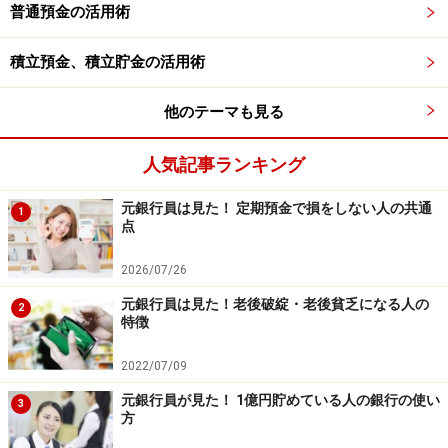
普通預金の活用術
要になりますが。
積立預金、積立貯金の活用術
※記事内容は執筆時点のものです。最新の内容をご確認くださ
い。
本記事の内容は一般的な情報提供を目的としており、特定の金融
他のテーマも見る
商品や投資行動を推奨するものではありません。
投資や資産運用に関する最終的なご判断はご自身の責任において
行ってください。
人気記事ランキング
掲載情報の正確性・完全性については十分に配慮しております
が、その内容を保証するものではなく、これに基づく損失・損害
元銀行員は見た！ 定期預金で損をしない人の共通
などについて当社は一切の責任を負いません。
1
点
最新の情報や詳細については、必ず各金融機関やサービス提供者
の公式情報をご確認ください。
2026/07/26
【編集部からのお知らせ】
元銀行員は見た！老後破綻・老後貧乏になる人の
2
・「家計」について、
アンケート（2026/8/31まで）
を実施
特徴
中です！
※抽選で20名にAmazonギフト券1000円分プレゼント
2022/07/09
※謝礼付きの限定アンケートやモニター企画に参加が可能に
なります
元銀行員が見た！ 1億円貯めている人の銀行の使い
3
方