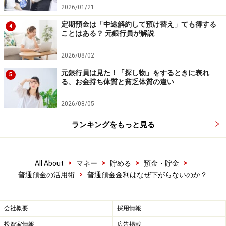
2026/01/21
定期預金は「中途解約して預け替え」ても得する
4
ことはある？ 元銀行員が解説
2026/08/02
元銀行員は見た！「探し物」をするときに表れ
5
る、お金持ち体質と貧乏体質の違い
2026/08/05
ランキングをもっと見る
>
>
>
>
All About
マネー
貯める
預金・貯金
>
普通預金の活用術
普通預金金利はなぜ下がらないのか？
会社概要
採用情報
投資家情報
広告掲載