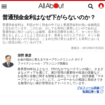
普通預金金利はなぜ下がらないのか？
普通預金金利は、利息が付く預金の中では１番適用金利が低い金融商品
と言われています。このため、少しでも有利に運用したいのであれば、
普通預金に預けっぱなしは厳禁。基本生活費等を残して、せっせと預け
替えをしましょうとよく言われます。筆者もその１人ですが、ネット銀
行等を使わないのであれば、こまめな預け替えは必ずしも有利とはいえ
ない状況が続いているのです。
更新日：
2012年07月25日
深野 康彦
お金の悩みに答えるマネープランクリニック ガイド
ファイナンシャル・プランニング技能士
業界歴30年以上となり、FPのなかでもベテランの域に。さまざ
まなメディアを通じて、家計管理の重要性や投資の啓蒙など、
お金周り全般に関する情報を発信しています。 好評連載『マネ
ープランクリニック』にて、ユーザーからの相談に長続きでき
る無理のない家計管理法をアドバイスしています。
プロフィール詳細
執筆記事一覧