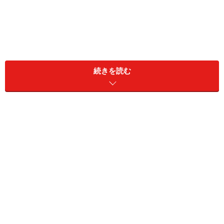
続きを読む
日本銀行は2010年10月から「包括緩和」という事実上の
ゼロ金利政策を行っていますが、日本銀行の当座預金に
民間金融機関が預け入れる際に付く金利は0.1％と高止ま
りしたまま。金利には長期金利、短期金利があります
が、預入期間が中・長期の定期預金は長期金利に、普通
預金や預入期間が短い定期預金は短期金利に連動して適
用金利が見直されます。
2012年に入ってからも、日本銀行は量的緩和という形で
金融緩和を行っていますが、先の短期金利0.1％は引き下
げていません。量的緩和等より、長期金利は低下＝預け