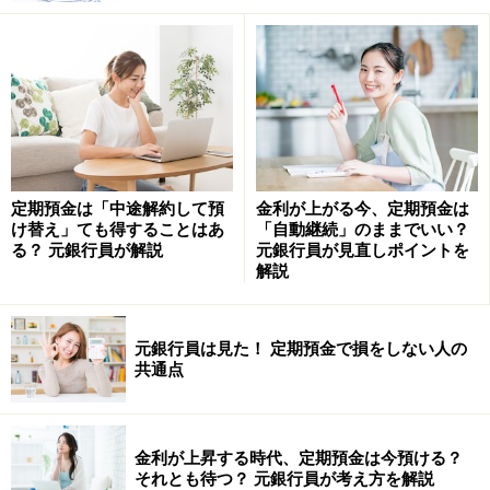
か否かを注視する必要があります。
普通預金、通常貯金で構わない
冒頭に述べたように、普通預金はお金を増やすための口
座ではありません。しかし、定期預金と普通預金の金利
定期預金は「中途解約して預
金利が上がる今、定期預金は
差が縮っているため、下手に定期預金に預け入れるなら
け替え」ても得することはあ
「自動継続」のままでいい？
普通預金のほうがましという状況になっているのです。
る？ 元銀行員が解説
元銀行員が見直しポイントを
解説
普通預金は、私たち利用者から見れば、いつでもペナル
ティーなしで出し入れ自由という使い勝手のよさがウリ
ですが、金融機関側から見るといつ出て行くかわからな
元銀行員は見た！ 定期預金で損をしない人の
いお金に高金利を付けることはできないことになるわけ
共通点
です。
定期預金は中途解約にペナルティーを課す、言い換えれ
金利が上昇する時代、定期預金は今預ける？
それとも待つ？ 元銀行員が考え方を解説
ば私たちが流動性を放棄している代わりに好金利を得て