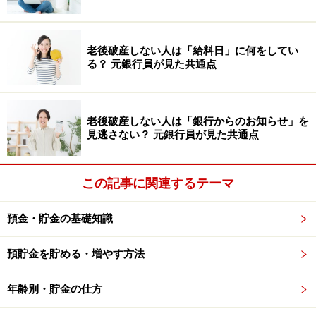
いることになります。しかし、現在の適用金利状況下で
中途解約した場合は、実際の預入期間にかかわらずその
老後破産しない人は「給料日」に何をしてい
ほとんどで普通預金金利が付与されることになります。
る？ 元銀行員が見た共通点
中途解約条件に照らし合わせて、中途解約金利を計算し
た結果、普通預金金利未満になってしまった場合は、普
通預金金利が適用されることになっているからです。
老後破産しない人は「銀行からのお知らせ」を
見逃さない？ 元銀行員が見た共通点
満期まで預けたとしても普通預金金利との差は1年以内
だと0.005％、100万円預けたとしても50円。2年～5年だ
この記事に関連するテーマ
と0.01％、同1年当たり100円しか違わないのです。ネッ
ト銀行等の高金利預金への預け替え以外は、普通預金あ
預金・貯金の基礎知識
るいはゆうちょ銀行の通常貯金を利用したほうがメリッ
預貯金を貯める・増やす方法
トありという結果になるのです。
年齢別・貯金の仕方
もちろん、普通預金や通常貯金に入れておく場合は、知
らぬ間に使ってしまうことがないような意思の強さは必