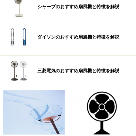
・
SHARP：プラズマクラスター搭載と個性で勝負
シャープのおすすめ扇風機と特徴を解説
・
パナソニック：個性派からスタンダードまで幅広いラ
インナップ
・
日立：組み立て不要&真上を向くサーキュレーション
効果で人気
ダイソンのおすすめ扇風機と特徴を解説
・
三菱電機：静音性と涼風+空気循環の2Wayタイプがウ
リ
・
ツインバード・山善・シロカ・アイリス他：お手頃価
格の中堅メーカー
三菱電気のおすすめ扇風機と特徴を解説
・
無印良品・±0：シンプルデザインが人気
※記事内容は執筆時点のものです。最新の内容をご確認くださ
い。
【編集部おすすめの購入サイト】