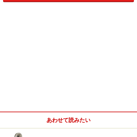
円以上の価格帯になると省エネ性能が高いDCモーター搭
載タイプが増えてきます。最近の傾向としては、省エネ
重視の高性能タイプが人気です。
そんな消費者のニーズを受け、2015年には、dysonが業
界初の空気清浄機付き扇風機を、パナソニックが球体の
個性的な製品を発売。2016年はスマホと連動する製品が
登場するなど、扇風機市場はますます盛り上がっていま
す。ここでは、省エネ高機能タイプを発売しているメー
カーを中心にご紹介したいと思います。
■扇風機のおすすめ・メーカー別INDEX
・
dyson：扇風機のトレンドリーダー
あわせて読みたい
・
バルミューダ：超省エネDCタイプの先駆者
・
東芝：高級扇風機からお手頃タイプまで網羅