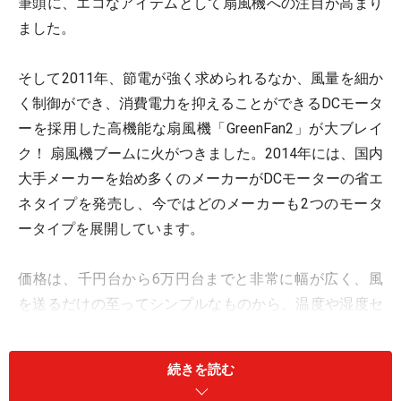
筆頭に、エコなアイテムとして扇風機への注目が高まり
ました。
そして2011年、節電が強く求められるなか、風量を細か
く制御ができ、消費電力を抑えることができるDCモータ
ーを採用した高機能な扇風機「GreenFan2」が大ブレイ
ク！ 扇風機ブームに火がつきました。2014年には、国内
大手メーカーを始め多くのメーカーがDCモーターの省エ
ネタイプを発売し、今ではどのメーカーも2つのモータ
ータイプを展開しています。
価格は、千円台から6万円台までと非常に幅が広く、風
を送るだけの至ってシンプルなものから、温度や湿度セ
ンサーを搭載し室内の状況で風量を自動調整するものま
で、実に多種多様なタイプがあります。価格が低いもの
続きを読む
は従来のACモーター搭載タイプが主流なのに対し、1万