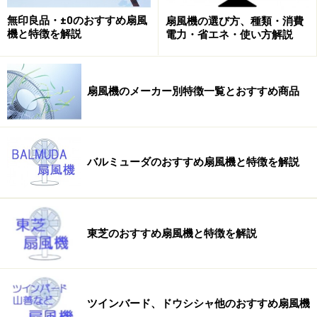
プや、スライド式で複数段階に調整できるタイプがあり
無印良品・±0のおすすめ扇風
扇風機の選び方、種類・消費
機と特徴を解説
電力・省エネ・使い方解説
ます。例えば、高さが50cm前後まで低くなればテーブル
や台上などに置くこともできるので、活用シーンが多く
なるメリットもあります。
扇風機のメーカー別特徴一覧とおすすめ商品
■首振り範囲
上下と左右に動く範囲を確認しましょう。扇風機の場
合、左右は90度くらいの範囲で動くモノが大半ですが最
バルミューダのおすすめ扇風機と特徴を解説
近は120度まで広くなっているモノもあります。また、
上下方向の首振り範囲は、下方向に約15度・上方に約30
度が一般的です。これに対し、サーキュレーターは真上
東芝のおすすめ扇風機と特徴を解説
(90度)に向けることができるタイプが多いのが、扇風機
との違いと考えて良いでしょう。ただし、最近の扇風機
はサーキュレーターとしても使えるように、真上（90
度）に向くタイプも登場していますので、サーキュレー
ツインバード、ドウシシャ他のおすすめ扇風機
ターとして活用したい人にはおすすめです。