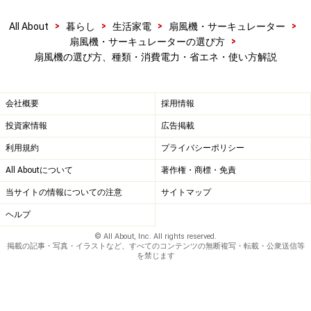
切・入の一方だけでなく、同時に切・入の両方がセット
>
>
>
>
All About
暮らし
生活家電
扇風機・サーキュレーター
できるタイプも増えてきました。ご自身の使い方をシミ
>
扇風機・サーキュレーターの選び方
ュレーションして、必要な機能を選択しましょう。
扇風機の選び方、種類・消費電力・省エネ・使い方解説
■
リモコン
会社概要
採用情報
リモコンがあると意外と便利です。本体の操作スイッチ
投資家情報
広告掲載
は台座部分にあることが多いのですが、リモコンがあれ
利用規約
プライバシーポリシー
ば、遠くからの操作だけでなく、いちいち屈まずに操作
All Aboutについて
著作権・商標・免責
ができるのもメリットのひとつです。一度手にとって操
作性を確認してみると良いでしょう。
当サイトの情報についての注意
サイトマップ
ヘルプ
■音
© All About, Inc. All rights reserved.
掲載の記事・写真・イラストなど、すべてのコンテンツの無断複写・転載・公衆送信等
意外と見落としがちなのが「音」です。特に、就寝時や
を禁じます
長い時間使う場合は、気にしておきましょう。しかし、
スペックとして表示していない機種が大半ですので、店
頭で購入するなら、できるだけ運転し、モーター音や風