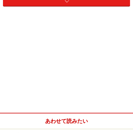
ろ！※参考：東芝・F-DLN100
扇風機を購入する際、店頭では、価格やデザインが簡単
な判断材料になりやすいと思いますが、実際に使うに
は、日々の使い勝手は見逃せません。そこで購入前に確
認しておきたいポイントをまとめました。意外と多いの
ですが、ぜひ以下を参考にしてチェックしてみて下さ
い。
■モータータイプ
扇風機のモーターにはACとDCの2つのタイプがありま
す。従来の扇風機はACモーターでしたが、2011年
BALMUDAが初のDCモーター搭載扇風機を発売して以
来、最近主力になりつつあります。DCモーターは消費電
力が少ないことと、細かな制御ができるため風量の微調
あわせて読みたい
整ができるのがメリット。その分価格が高いのがデメリ
ットとなります。どちらのタイプが目的に適している