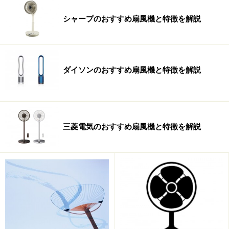
か、費用対効果で選ぶのが良いでしょう。
シャープのおすすめ扇風機と特徴を解説
■消費電力
ACモーターの場合、平均的には「弱」運転で30W程度で
すが、DCモーター扇風機は、最弱運転なら消費電力は
ダイソンのおすすめ扇風機と特徴を解説
3W前後、最も少ない機種では1.5Ｗにまで消費電力が削
減されています。消費電力は、風量だけでなく首振り利
用の有無によっても異なりますが、それぞれの細かな情
報を全て確認しなくても、最大と最小の消費電力を確認
三菱電気のおすすめ扇風機と特徴を解説
しておけば良いでしょう。製品スペックに明記されてい
ない場合、取り扱い説明書などに記載がある場合もあり
ますので確認してみてください。
■首の高さ
首の高さが変えられる場合、その方法と調整範囲を確認
しましょう。ポールを着脱して2段階の高さにするタイ