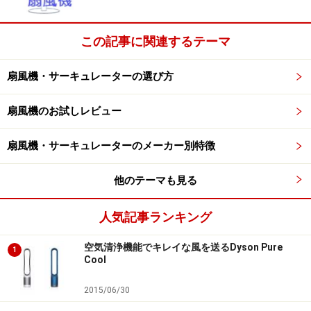
■風量調整
この記事に関連するテーマ
「弱・中・強」「1・2・3」など、何段階かに段調節で
きるタイプが多いなか、無段階に調整できるタイプも増
扇風機・サーキュレーターの選び方
えています。無段階調整なら自分好みの風量に微調整で
扇風機のお試しレビュー
きるので、長い時間利用する人にはおすすめです。ま
た、DCモーターを採用した製品は、羽根の回転が細かく
扇風機・サーキュレーターのメーカー別特徴
制御できるため、そよ風のような微弱な風から大風量ま
で出せるようになっているのが特長です。何段階調整で
他のテーマも見る
きるかだけでなく、店頭などで実際に風の強さを体感し
ましょう。
人気記事ランキング
空気清浄機能でキレイな風を送るDyson Pure
■タイマー機能
1
Cool
タイマーは切タイマーだけでなく、入タイマーもありま
す。就寝時に利用するなら、エアコンが切れる頃に扇風
2015/06/30
機の運転を開始することができるので便利です。また