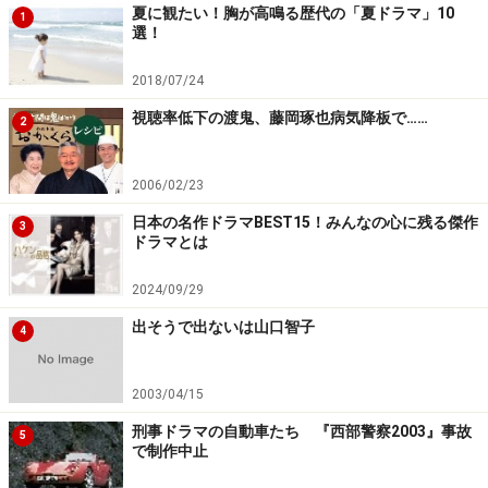
夏に観たい！胸が高鳴る歴代の「夏ドラマ」10
1
選！
2018/07/24
視聴率低下の渡鬼、藤岡琢也病気降板で……
2
2006/02/23
日本の名作ドラマBEST15！みんなの心に残る傑作
3
ドラマとは
2024/09/29
出そうで出ないは山口智子
4
2003/04/15
刑事ドラマの自動車たち 『西部警察2003』事故
5
で制作中止