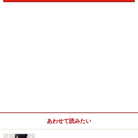
Amazonで見る
スーパーナチュラル 1stシーズン 後半セット（12～
22話収録） [DVD]
Amazonで見る
あわせて読みたい