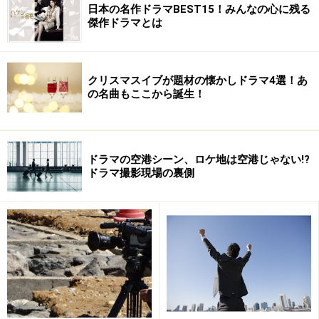
スーパーナチュラル 1stシーズン 全話セット（全22話
日本の名作ドラマBEST15！みんなの心に残る
傑作ドラマとは
収録） [Blu-ray]
クリスマスイブが題材の懐かしドラマ4選！あ
の名曲もここから誕生！
ドラマの空港シーン、ロケ地は空港じゃない!?
ドラマ撮影現場の裏側
Amazonで見る
※記事内容は執筆時点のものです。最新の内容をご確認くださ
い。