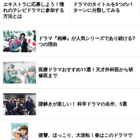
エキストラに応募しよう！憧
ドラマのタイトルを5つのパ
れのテレビドラマに参加する
ターンに分類してみる
【編集部おすすめの購入サイト】
方法とは
Amazonでドラマの DVD をチェック！
ドラマ『相棒』が人気シリーズであり続ける7
つの理由
楽天市場でドラマの CD・DVD をチェック！
医療ドラマおすすめ11選！天才外科医から研
修医まで
謎解きが楽しい！ 科学ドラマの名作、5選
復讐、ほっこり、大逆転！春はこのドラマで