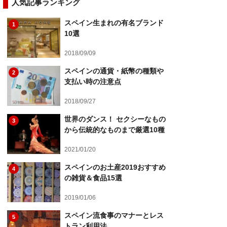
人気記事ランキング
スペイン生まれの有名ブランド
1
10選
2018/09/09
スペインの通貨・紙幣の種類や
2
支払い時の注意点
2018/09/27
世界のダンス！ セクシーなもの
3
から伝統的なものまで厳選10種
2021/01/20
スペインのお土産2019おすすめ
4
の雑貨＆食品15選
2019/01/06
スペイン流食事のマナーとレス
5
トラン利用法