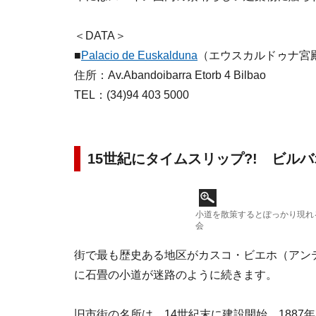
＜DATA＞
■
Palacio de Euskalduna
（エウスカルドゥナ宮
住所：Av.Abandoibarra Etorb 4 Bilbao
TEL：(34)94 403 5000
15世紀にタイムスリップ?! ビル
小道を散策するとぽっかり現れ
会
街で最も歴史ある地区がカスコ・ビエホ（アン
に石畳の小道が迷路のように続きます。
旧市街の名所は、14世紀末に建設開始、188