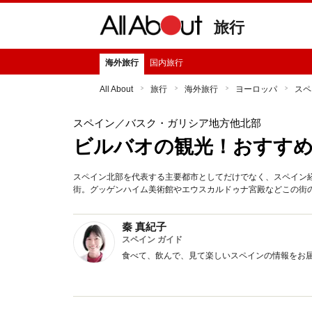
旅行
海外旅行
国内旅行
All About
旅行
海外旅行
ヨーロッパ
スペ
スペイン
／バスク・ガリシア地方他北部
ビルバオの観光！おすす
スペイン北部を代表する主要都市としてだけでなく、スペイン
街。グッゲンハイム美術館やエウスカルドゥナ宮殿などこの街
秦 真紀子
スペイン ガイド
食べて、飲んで、見て楽しいスペインの情報をお