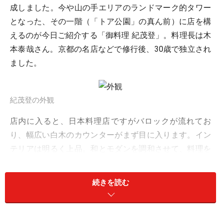
成しました。今や山の手エリアのランドマーク的タワー
となった、その一階（「トア公園」の真ん前）に店を構
えるのが今日ご紹介する「御料理 紀茂登」。料理長は木
本泰哉さん。京都の名店などで修行後、30歳で独立され
ました。
紀茂登の外観
店内に入ると、日本料理店ですがバロックが流れてお
り、幅広い白木のカウンターがまず目に入ります。イン
テリアは明るく上品。和とモダンを調和させて、料理を
引き立てる「引き算の美学」が貫かれています。
続きを読む
個室
席数はカウンター6席に加え、奥に設えられた2つの個室