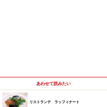
（2人用と4人用）のわずか12席。特に2人用の個室の壁
には書家による「紀」「茂」「登」の屋号が一文字ずつ
掲げられいて、待つ間の目を楽しませてくれます。
次ページからは、
コース料理
を御紹介します。
※記事内容は執筆時点のものです。最新の内容をご確認くださ
い。
※メニューや料金などのデータは、取材時または記事公開時点で
の内容です。
次のページへ
1
/
3
あわせて読みたい
リストランテ ラッフィナート