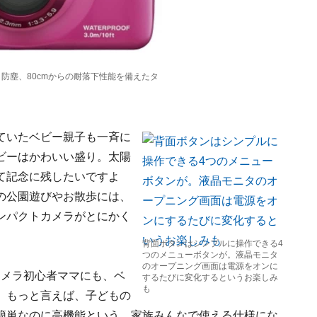
防塵、80cmからの耐落下性能を備えたタ
ていたベビー親子も一斉に
ビーはかわいい盛り。太陽
て記念に残したいですよ
の公園遊びやお散歩には、
ンパクトカメラがとにかく
背面ボタンはシンプルに操作できる4
つのメニューボタンが。液晶モニタ
のオープニング画面は電源をオンに
、カメラ初心者ママにも、ベ
するたびに変化するというお楽しみ
も
。もっと言えば、子どもの
簡単なのに高機能という、家族みんなで使える仕様にな