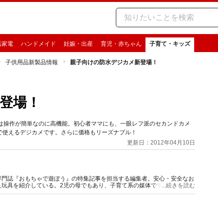
活家電
ハンドメイド
妊娠・出産
育児・赤ちゃん
子育て・キッズ
子供用品新製品情報
親子向けの防水デジカメ新登場！
登場！
S30」は操作が簡単なのに高機能。初心者ママにも、一眼レフ派のセカンドカメ
で使えるデジカメです。さらに価格もリーズナブル！
更新日：2012年04月10日
専門誌『おもちゃで遊ぼう』の特集記事を担当する編集者。安心・安全なお
良玩具を紹介している。2児の母でもあり、子育て系の媒体でママ目線の記
...続きを読む
ける。