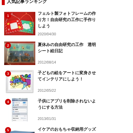
人気記事ランキング
フェルト製フォトフレームの作
1
り方！自由研究の工作に手作り
しよう
2020/04/30
夏休みの自由研究の工作 透明
2
シート絵日記
2012/08/14
子どもの絵をアートに変身させ
3
てインテリアにしよう！
2012/05/22
子供にアプリを削除されないよ
4
うにする方法
2013/01/31
イケアのおもちゃ収納用グッズ
5