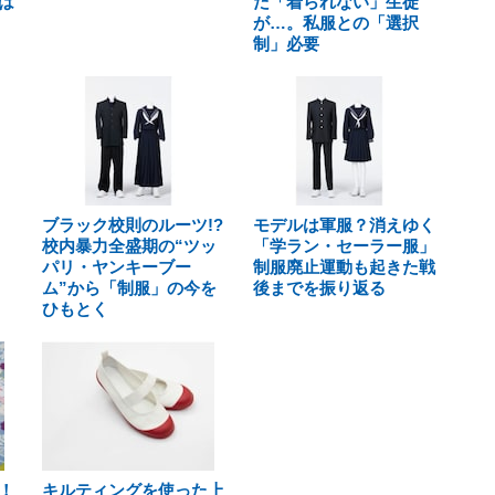
は
だ「着られない」生徒
が…。私服との「選択
制」必要
ブラック校則のルーツ!?
モデルは軍服？消えゆく
校内暴力全盛期の“ツッ
「学ラン・セーラー服」
パリ・ヤンキーブー
制服廃止運動も起きた戦
ム”から「制服」の今を
後までを振り返る
ひもとく
！
キルティングを使った上