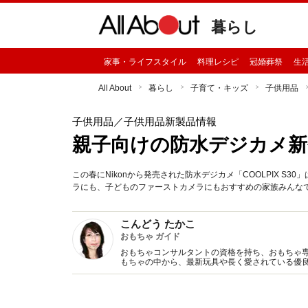
暮らし
家事・ライフスタイル
料理レシピ
冠婚葬祭
生
All About
暮らし
子育て・キッズ
子供用品
子供用品
／子供用品新製品情報
親子向けの防水デジカメ新
この春にNikonから発売された防水デジカメ「COOLPIX 
ラにも、子どものファーストカメラにもおすすめの家族みんな
こんどう たかこ
おもちゃ ガイド
おもちゃコンサルタントの資格を持ち、おもちゃ
もちゃの中から、最新玩具や長く愛されている優
事を執筆する他、ママ関連のプランニングも手掛