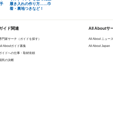
手
履き入れの作り方……巾
着・裏地つきなど！
ガイド関連
All Abou
専門家サーチ（ガイドを探す）
All About ニュー
All Aboutガイド募集
All About Japan
ガイドへの仕事・取材依頼
国民の決断