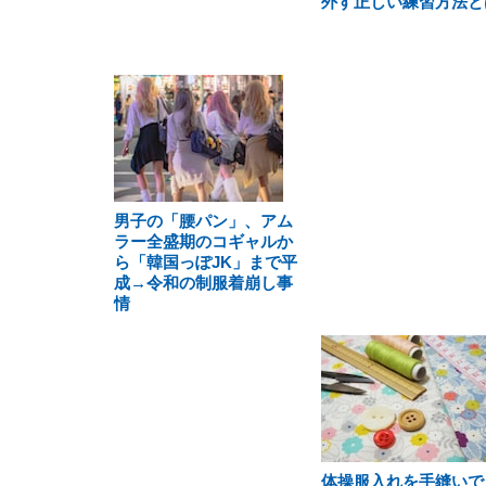
外す正しい練習方法と
男子の「腰パン」、アム
ラー全盛期のコギャルか
ら「韓国っぽJK」まで平
成→令和の制服着崩し事
情
体操服入れを手縫いで