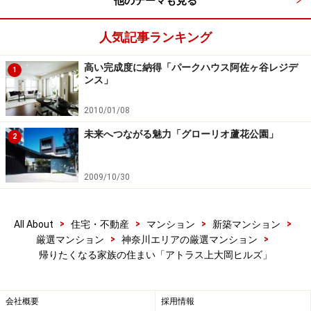
他のテーマも見る
であるため安心して子どもを遊ばせることができるのも
ポイントだが、何よりも高台の立地特性を生かした“開放
人気記事ランキング
感”は何物にも代えがたいだろう。さらに住棟屋上に設け
高い完成度に納得「パークハウス阿佐ヶ谷レジデ
1
られる庭園「そらテラス」からは、ランドマークタワー
ンス」
をはじめ横浜の街を望む壮大なパノラマが広がる。ま
た、敷地内の空間を彩る照明にも専門のデザイナーを起
2010/01/08
用。時間帯によって光量を調節して敷地内を移動する際
未来へつながる魅力「グローリオ蘆花公園」
2
の足元の明るさに配慮したり、「ほしぞらの丘」に配さ
れる星をイメージした球状の照明のように、この住まい
2009/10/30
で過ごすことが楽しくなるようなデザインが施される。
>
>
>
>
All About
住宅・不動産
マンション
新築マンション
>
>
厳選マンション
神奈川エリアの厳選マンション
帰りたくなる家族の住まい「アトラス上大岡ヒルズ」
「ほしぞらの丘」完成予想CG ※計画段階の図面を基に描き
起こしたもので、実際とは異なります
会社概要
採用情報