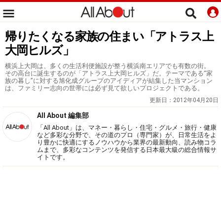
帰りたくなる家族の住まい「アトラス上
大岡ヒルズ」
横浜上大岡は、多くの生活利便施設が整う横浜南エリアでも有数の街。
その高台に誕生するのが「アトラス上大岡ヒルズ」だ。テーマである“家
族の暮し”に対する旭化成グループのアイディアが結集した当マンション
は、ファミリー志向の世帯には必ず見て欲しいプロジェクトである。
更新日：
2012年04月20日
All About 編集部
「All About」は、マネー・暮らし・住宅・グルメ・旅行・健康
など多彩な分野で、その道のプロ（専門家）が、日常生活をよ
り豊かに快適にするノウハウから業界の最新動向、読み物コラ
ムまで、多彩なコンテンツを発信する日本最大級の総合情報サ
イトです。