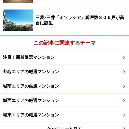
れるメインエントランスは、端正なラインが特徴的なデ
ザイン。2層吹き抜けの贅沢な空間を有するエントラン
三菱×三井「ミソラシア」総戸数３０６戸が高
スホールと合わせて、そこで暮らすことが誇らしくなる
台に誕生
ような意匠とでも言うべきだろうか。デザインは都心の
高級マンションのデザインを多く手掛ける「アーキサイ
この記事に関連するテーマ
トメビウス」が担当。住む人の満足感はもちろん将来の
資産性をも左右する外観意匠に関して、かなりの力の入
注目！新着厳選マンション
りようがうかがえる。
都心エリアの厳選マンション
城南エリアの厳選マンション
「出会いのホール」完成予想CG ※計画段階の図面を基に描
いたもので、実際とは異なります
城西エリアの厳選マンション
そして「アトラス上大岡ヒルズ」ランドプランの最大の
城東エリアの厳選マンション
見せ場は、住棟に囲まれた中庭部分「ほしぞらの丘」
「たいようの庭」だろう。敷地内のプライベートな空間