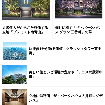
近隣住人だからこそ評価する
番町に標す「ザ・パークハウ
立地「プレミスト南青山」
ス グラン 三番町」の華
駅徒歩1分が語る価値「クラッシィタワー東中
野」
マンション・一戸建て両街区をつなぐメインストリートには
豊富な緑が「外観完成予想CG」 ※計画段階の図面を基に描
いたもので、実際とは異なります
美しい住まいと環境の豊かさ「テラス武蔵野中
町」
高台の自然な傾斜を生かしたランドプラン
マンション街区「アトラス上大岡ヒルズ」のランドプラ
立地に◎評価「ザ・パークハウス大井町レジデ
ンス」
ンもまた特徴的だ。戸建て街区に相対する位置に設けら