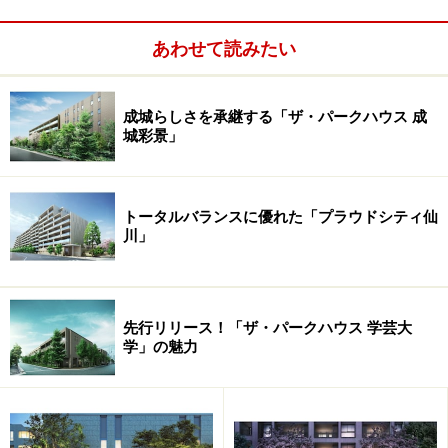
を中心とする緑。さらにストリートに面した一戸建て街
区には公園が配され、両街区に暮らす人々が利用できる
あわせて読みたい
多目的広場が設けられる。このスペースは、この街に暮
らす人が集う場として単に公園を作り樹木を植えるだけ
成城らしさを承継する「ザ・パークハウス 成
でなく、「緑地協定」という独自のルールを設け、両街
城彩景」
区の住人が主体的にこの緑の環境を守り育てていくこと
が意図されている。もちろん一戸建て街区に暮らす人が
マンション街区内に設けられる共用施設を利用すること
トータルバランスに優れた「プラウドシティ仙
川」
もでき、世帯を超えて、世代を超えて共に暮らすつなが
りのある街を目指している。
先行リリース！「ザ・パークハウス 学芸大
学」の魅力