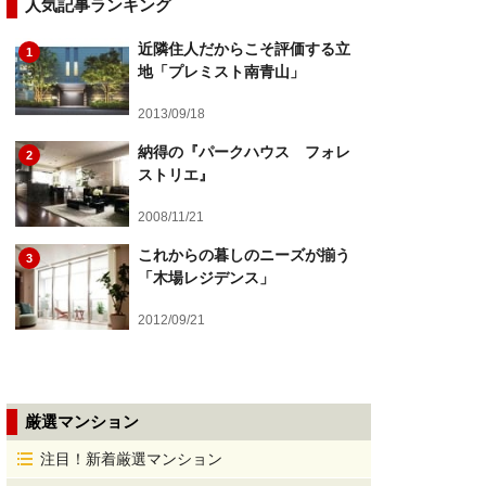
人気記事ランキング
近隣住人だからこそ評価する立
1
地「プレミスト南青山」
2013/09/18
納得の『パークハウス フォレ
2
ストリエ』
2008/11/21
これからの暮しのニーズが揃う
3
「木場レジデンス」
2012/09/21
厳選マンション
注目！新着厳選マンション