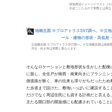
現地周辺イメージイラスト（※2
き起こしたもので実際とは異な
立地概念図 ※プロアトラスSV7調べ。※立地概念図は地
方位・向き等は実際と異なります。
そんなロケーションと敷地形状を生かした配棟
に面し、全住戸が南西・南東向きにプランニン
側道路が狭く、車の往来も滞りがちだったため
た歩道まで設けた。敷地いっぱいに建設するこ
だけでなく周辺住民にも資する計画だと言える
主たる開口部の開放感にも配慮されていること