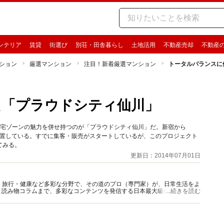
ンテリア
賃貸
街選び
別荘・田舎暮らし
土地活用
不動産売却
不動産
ション
厳選マンション
注目！新着厳選マンション
トータルバランスに
た「プラウドシティ仙川」
住宅ゾーンの魅力を併せ持つのが「プラウドシティ仙川」だ。新宿から
位置している。すでに集客・販売がスタートしているが、このプロジェクト
てみる。
更新日：2014年07月01日
グルメ・旅行・健康など多彩な分野で、その道のプロ（専門家）が、日常生活をよ
、読み物コラムまで、多彩なコンテンツを発信する日本最大級の総合情報サ
...続きを読む