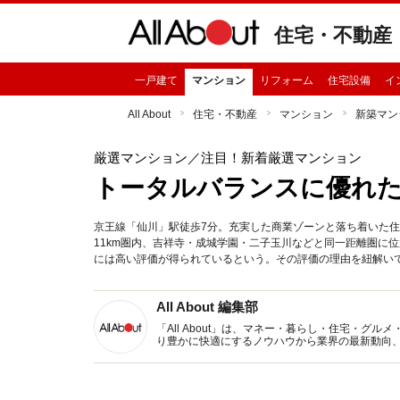
住宅・不動産
一戸建て
マンション
リフォーム
住宅設備
イ
All About
住宅・不動産
マンション
新築マン
厳選マンション
／注目！新着厳選マンション
トータルバランスに優れ
京王線「仙川」駅徒歩7分。充実した商業ゾーンと落ち着いた
11km圏内、吉祥寺・成城学園・二子玉川などと同一距離圏に
には高い評価が得られているという。その評価の理由を紐解い
All About 編集部
「All About」は、マネー・暮らし・住宅・
り豊かに快適にするノウハウから業界の最新動向
イトです。