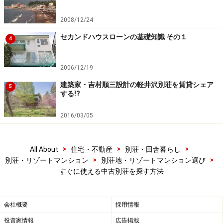
2008/12/24
セカンドハウスローンの基礎知識 その１
4
2006/12/19
建築家・吉村順三設計の軽井沢別荘を賃貸シェア
5
する!?
2016/03/05
>
>
>
All About
住宅・不動産
別荘・田舎暮らし
>
>
別荘・リゾートマンション
別荘地・リゾートマンション選び
すぐに使える中古別荘を探す方法
会社概要
採用情報
投資家情報
広告掲載