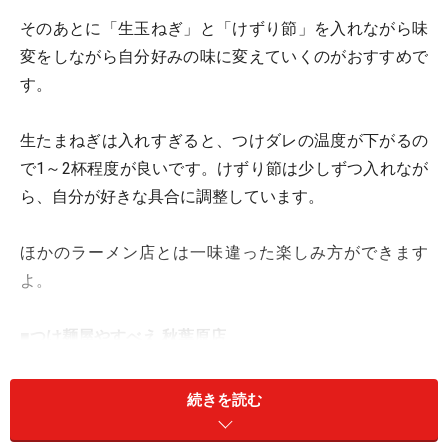
そのあとに「生玉ねぎ」と「けずり節」を入れながら味
変をしながら自分好みの味に変えていくのがおすすめで
す。
生たまねぎは入れすぎると、つけダレの温度が下がるの
で1～2杯程度が良いです。けずり節は少しずつ入れなが
ら、自分が好きな具合に調整しています。
ほかのラーメン店とは一味違った楽しみ方ができます
よ。
■つけ麺屋やすべえ 秋葉原店
住所：東京都千代田区外神田1-15-11 B1
TEL：03-5296-5411
続きを読む
地図：
Yahoo!地図情報