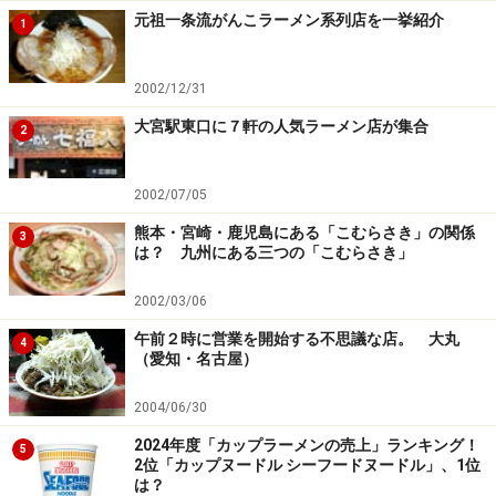
元祖一条流がんこラーメン系列店を一挙紹介
1
2002/12/31
大宮駅東口に７軒の人気ラーメン店が集合
2
2002/07/05
熊本・宮崎・鹿児島にある「こむらさき」の関係
3
は？ 九州にある三つの「こむらさき」
2002/03/06
午前２時に営業を開始する不思議な店。 大丸
4
（愛知・名古屋）
2004/06/30
2024年度「カップラーメンの売上」ランキング！
5
2位「カップヌードル シーフードヌードル」、1位
は？