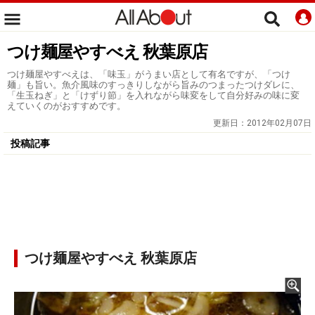
つけ麺屋やすべえ 秋葉原店
つけ麺屋やすべえは、「味玉」がうまい店として有名ですが、「つけ
麺」も旨い。魚介風味のすっきりしながら旨みのつまったつけダレに、
「生玉ねぎ」と「けずり節」を入れながら味変をして自分好みの味に変
えていくのがおすすめです。
更新日：
2012年02月07日
投稿記事
つけ麺屋やすべえ 秋葉原店