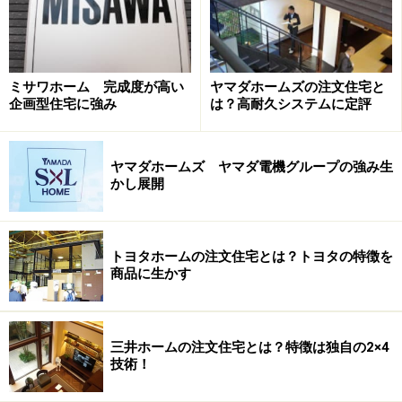
ミサワホーム 完成度が高い
ヤマダホームズの注文住宅と
企画型住宅に強み
は？高耐久システムに定評
ヤマダホームズ ヤマダ電機グループの強み生
かし展開
トヨタホームの注文住宅とは？トヨタの特徴を
商品に生かす
「エコ微気候デザイン」の手法は、我が国の伝統的な住
三井ホームの注文住宅とは？特徴は独自の2×4
宅のスタイルを現代の暮らしに合うように改善したもの
技術！
ですが。このほかにも今後普及が本格化するスマートハ
ウスなど、最先端の住宅の開発・研究にも積極的に取り