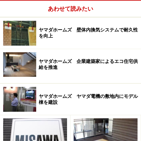
。建物の配置や植栽などの周辺環境、建物内の設計を工
あわせて読みたい
夫し、通風や日照をコントロールするのが基本的な考え
方。これによりエアコンなどに過剰に頼ることなく、快
ヤマダホームズ 壁体内換気システムで耐久性
適な居室環境を実現するというものです。
を向上
例えば、夏の暑さ対策として建物の周囲に樹木を植え、
樹木の蒸散効果によって冷やされた空気を室内に取り込
ヤマダホームズ 企業建築家によるエコ住宅供
給を推進
むことなどがあげられます。建物内部はオープンな間取
りとすることで、建物全体に風が通り抜けやすい配慮を
することなどが一例です。
ヤマダホームズ ヤマダ電機の敷地内にモデル
棟を建設
近年、ハウスメーカーの多くが同様の手法を取り入れア
ピールしていますが、ミサワホームでは前述した「ゼ
ロ・エネルギー住宅」に採用されるなど早くから取り組
みを始め、現在に至るまで住宅づくりの重要なファクタ
ーとなっています。