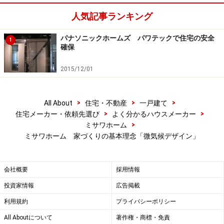
全体に行き渡らせる工夫がみられる（クリックすると拡大し
ます）
人気記事ランキング
「創エネ」 については、独自に「カスケードソーラー」
パナソニックホームズ パワテックで住宅の安全
1
確保
というシステムも有しています。屋根で空気を暖めて一
度床下に下ろし、それを住宅の居室全体に行き渡らせる
2015/12/01
という仕組み。PVと一体型で、太陽の光だけでなく熱ま
で、余すところなくその恵みを住宅に取り入れようとい
>
>
>
All About
住宅・不動産
一戸建て
う考え方です。
>
>
住宅メーカー・依頼先選び
よく分かるハウスメーカー
>
ミサワホーム
このほかプラグインハイブリッド車（PHV）や電気自動
ミサワホーム 家づくりの基本理念「微気候デザイン」
車（EV）が本格普及する今後を見据えて、自動車から住
宅へ電力を供給するのに対応する先行配管や配線、住宅
会社概要
採用情報
設備、家電製品類などを操作制御するための通信ケーブ
投資家情報
広告掲載
ルの設置なども始めています。
利用規約
プライバシーポリシー
このあたりは、資本提携しているトヨタ自動車グループ
All Aboutについて
著作権・商標・免責