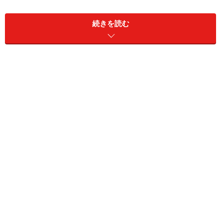
続きを読む
建物だけでなく、外構など周囲の環境も含めて設計するのが
「エコ微気候デザイン」の考え方。建物の前には樹木を配置
し、これにより居室内の通風や日射をコントロールする（ク
リックすると拡大します）
まず最初にご紹介したいのが
「エコ微気候デザイン」