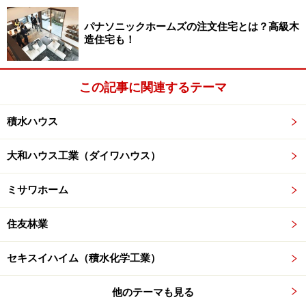
組んでいます。
パナソニックホームズの注文住宅とは？高級木
造住宅も！
2012年から、スマートハウス仕様
「M-SMART MODEL」
を全商品に設定しています。これは太陽光発電システム
この記事に関連するテーマ
（PV）などによる「創エネ」、蓄電池による「蓄エネ」
微気候デザインなどによる「省エネ」、建物内のエネル
積水ハウス
ギーの需給状況を見える化するHEMS
「enecoco（エネ
ココ）」
で、エネルギー利用の最適化を図る「調エネ」
大和ハウス工業（ダイワハウス）
を装備したものです。
ミサワホーム
住友林業
ライフサイクルCO2マイナス住宅を商品化
セキスイハイム（積水化学工業）
ライフサイクルCO2マイナス住宅の内部。格子状の素材を多
他のテーマも見る
用することで、光を建物内部に導くだけでなく、空気を建物