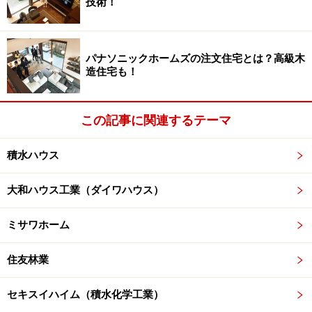
技術！
パナソニックホームズの注文住宅とは？高級木
造住宅も！
代表的な仕組み「壁内換気システム」
この記事に関連するテーマ
積水ハウス
大和ハウス工業（ダイワハウス）
ミサワホーム
住友林業
セキスイハイム（積水化学工業）