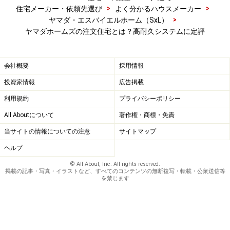
>
>
住宅メーカー・依頼先選び
よく分かるハウスメーカー
壁体内に結露が発生することを防ぎます。
>
ヤマダ・エスバイエルホーム（SxL）
ヤマダホームズの注文住宅とは？高耐久システムに定評
このほか、外壁と構造パネルとの間に空気層を確保する
「外壁通気工法」も採用しております。このような仕組
会社概要
採用情報
みにより、ヤマダホームズの商品は、特に長期耐用性に
定評があります。
投資家情報
広告掲載
利用規約
プライバシーポリシー
All Aboutについて
著作権・商標・免責
和のシンプルモダンデザインに強み
当サイトの情報についての注意
サイトマップ
ヤマダホームズの商品シリーズは大きく邸宅シリーズと
ヘルプ
注文住宅シリーズに分かれます。前者には「シンプル＆
© All About, Inc. All rights reserved.
掲載の記事・写真・イラストなど、すべてのコンテンツの無断複写・転載・公衆送信等
モダン」という商品がありますが、この他の「ミンカ」
を禁じます
「アスティア」、後者の「ニューオーセント」などは基
本的にシンプルモダンデザインで、このハウスメーカー
の以前からの強みがある分野です。