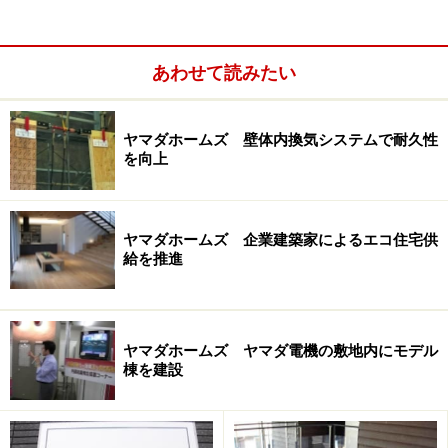
あわせて読みたい
ヤマダホームズ 壁体内換気システムで耐久性
を向上
ヤマダホームズ 企業建築家によるエコ住宅供
給を推進
ヤマダホームズの「HYT構法」
「HYT構法」
は設計の自由度が高い木造軸組工法に、構
ヤマダホームズ ヤマダ電機の敷地内にモデル
造強度の高さを誇る木質接着パネルの技術を採り入れた
棟を建設
もの。大開口や広々とした吹抜けの大空間など、敷地の
形状や施主のライフスタイルに合わせた自由の高い設計
が可能です。