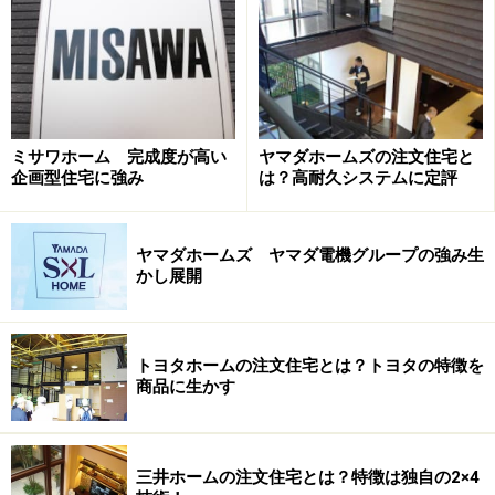
ヤマダホームズの「GA構法」
「GA構法」
は3階建て向けの工法。集成材を用いた大き
ミサワホーム 完成度が高い
ヤマダホームズの注文住宅と
な柱と梁、高強度のボルトや金物で建物全体を緊結する
企画型住宅に強み
は？高耐久システムに定評
ことによる構造体です。耐力フレームを使用すれば、最
大９メートルの大開口が可能となります。
ヤマダホームズ ヤマダ電機グループの強み生
かし展開
トヨタホームの注文住宅とは？トヨタの特徴を
商品に生かす
三井ホームの注文住宅とは？特徴は独自の2×4