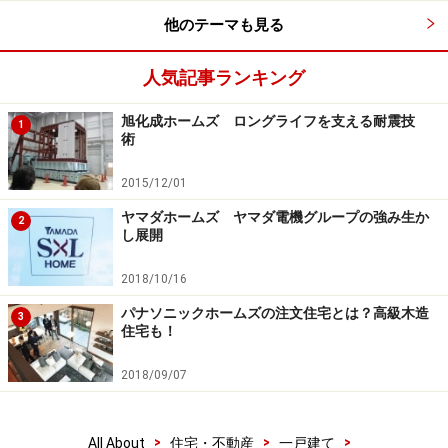
他のテーマも見る
人気記事ランキング
旭化成ホームズ ロングライフを支える耐震技
1
術
2015/12/01
ヤマダホームズ ヤマダ電機グループの強み生か
2
し展開
「壁体内通気システム」の壁の中に通気層を設けている様子
2018/10/16
（クリックすると拡大します）
パナソニックホームズの注文住宅とは？高級木造
3
住宅も！
上記の工法に共通し、ヤマダホームズの住まいづくりを
2018/09/07
特徴づけるのが
「壁内換気システム」
という耐久性を高
める仕組みです。これは、壁内に通気層を設け、暖めら
れた空気が上に上昇するという原理を利用したもので、
>
>
>
All About
住宅・不動産
一戸建て