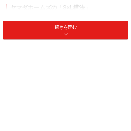
ヤマダホームズの「S×L構法」
「S×L構法」
の基本的なイメージは2×4工法。違いは、工
続きを読む
場で生産される独自の木質接着パネルです。接着とある
ように、独自の接着剤（耐用年数100年以上）で木材と
パネルを形成しするため、大変高い強度を実現していま
す。
そのパネルで箱を形成するのは2×4工法と同じ理屈です
が、パネル同士の接合には独自開発のジョイント金物を
使用し、土台とパネル、土台と基礎も緊結するなど、基
礎・土台・建物を強固に一体化させることで、高い構造
強度を確保します。