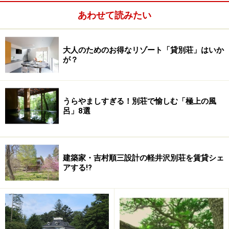
あわせて読みたい
大人のためのお得なリゾート「貸別荘」はいか
が？
うらやましすぎる！別荘で愉しむ「極上の風
呂」8選
オーナーの高齢化に次の一手
建築家・吉村順三設計の軽井沢別荘を賃貸シェ
今、多くの会員制リゾートクラブが直面しているのが会
アする!?
員の高齢化です。会員権はバブル期で大きく会員数を増
やしたこともあり、当時55歳～60歳で契約された会員が
70代、80代になるので、クラブによっては体力的なこと
から退会する人も増えてきます。そこでバブル期に建設