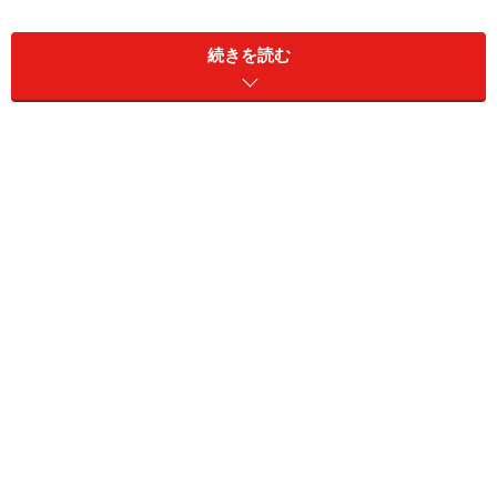
会員制リゾートクラブ市場の推移（レジャー白書2011版よ
り）
続きを読む
平成14年から平成20年まで売上高はグラフのように上
昇、リーマンショックの平成21年に多少落ちたものの、
平成22年にはまた回復していますから、うわさ通り景気
には左右されにくいと言えるかもしれません。
とはいえ、震災後の施設の利用はエリアによっては激減
しました。「震災後は一時、利用がとまったところもあ
りますが、今では逆に癒しや心のやすらぎを得られると
いうことで、リゾートクラブが見直され始めています」
と話すのは
（社）日本リゾートクラブ協会
事務局長の今
泉さん。レジャーが楽しめる日常に戻ること、それは震
災から復興のバロメーターになりそうです。