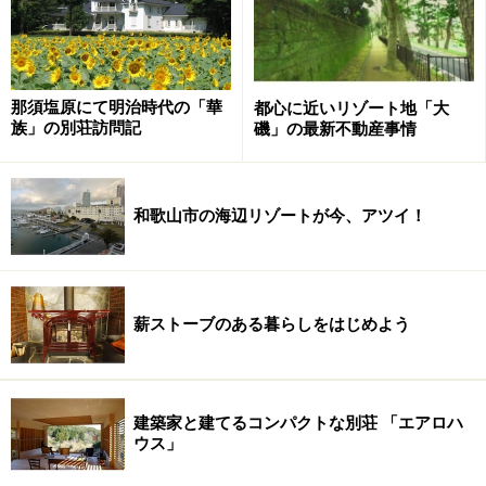
された施設はリニューアルを実施。車を運転しなくても
利用できるように、都市部のターミナル駅からバス複数
社の共同でバス運行するなどのサービスもはじまってい
ます。またシニアの女性グループが利用しやすいよう
那須塩原にて明治時代の「華
都心に近いリゾート地「大
族」の別荘訪問記
磯」の最新不動産事情
に、平日連泊割引や連泊キャンペーンの試みも多くなっ
ているようです。
和歌山市の海辺リゾートが今、アツイ！
次のページでは価格的にも手に入れやすく、お得感のあ
るリゾートクラブ会員権をご紹介します。
※記事内容は執筆時点のものです。最新の内容をご確認くださ
い。
薪ストーブのある暮らしをはじめよう
次のページへ
1
/
2
建築家と建てるコンパクトな別荘 「エアロハ
ウス」