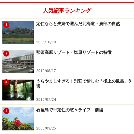
人気記事ランキング
定住ならと夫婦で選んだ北海道・鹿部の自然
1
2006/10/19
那須高原リゾート・塩原リゾートの特徴
2
2010/08/17
うらやましすぎる！別荘で愉しむ「極上の風呂」8
3
選
2016/07/24
石垣島で半定住の悠々ライフ 前編
4
2008/03/25