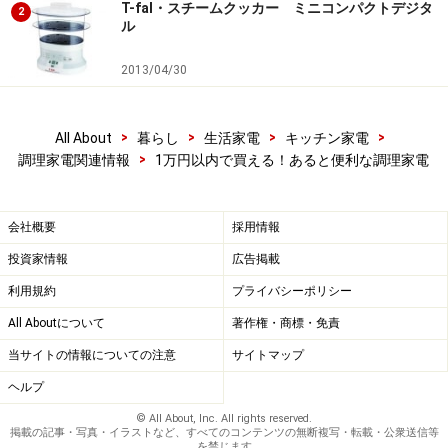
次のページへ
1
/
3
T-fal・スチームクッカー ミニコンパクトデジタ
2
ル
2013/04/30
>
>
>
>
All About
暮らし
生活家電
キッチン家電
>
調理家電関連情報
1万円以内で買える！あると便利な調理家電
会社概要
採用情報
投資家情報
広告掲載
利用規約
プライバシーポリシー
All Aboutについて
著作権・商標・免責
当サイトの情報についての注意
サイトマップ
ヘルプ
© All About, Inc. All rights reserved.
掲載の記事・写真・イラストなど、すべてのコンテンツの無断複写・転載・公衆送信等
を禁じます