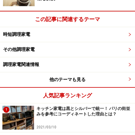
siroca ヨーグルト・パスタ生地も作れる 餅・米粉/ご
飯パン対応 ホームベーカリー SHB-315
この記事に関連するテーマ
時短調理家電
その他調理家電
調理家電関連情報
他のテーマも見る
Amazonで見る
人気記事ランキング
キッチン家電は黒とシルバーで統一！ パリの街並
1
※記事内容は執筆時点のものです。最新の内容をご確認くださ
みを参考にコーディネートした理由とは？
い。
2021/03/10