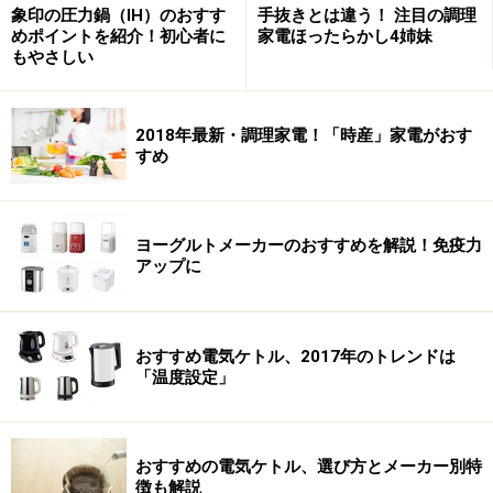
象印の圧力鍋（IH）のおすす
手抜きとは違う！ 注目の調理
めポイントを紹介！初心者に
家電ほったらかし4姉妹
※参考：メーカーサイト・
siroca(オークセール
)
もやさしい
2018年最新・調理家電！「時産」家電がおす
siroca 米粉パンコース搭載 2斤対応ホームベーカリー
すめ
SHB-212 SHB-212
ヨーグルトメーカーのおすすめを解説！免疫力
アップに
おすすめ電気ケトル、2017年のトレンドは
「温度設定」
Amazonで見る
おすすめの電気ケトル、選び方とメーカー別特
徴も解説