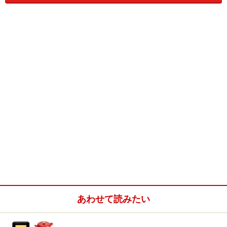
いでしょうか？ しかし、本当に使いこなせるのか？ と自
信がないのも本音ですよね。そこでおすすめしたいの
が、このベーカリー。なんと！約6000円で手に入るので
す。これなら、万が一使用頻度が少なくても後悔しない
価格ではありませんか？しかも、安くてもその性能はな
かなかのもの。
食感・味・香りともに満足できる、美味しいパンが焼きあが
りました！
ガイドは、食パンと米粉パンを試してみましたが、どち
あわせて読みたい
らもキチンとふっくら焼きあがりました。実は、同時に
6台のベーカリーを使用して食べ比べをしていたんです