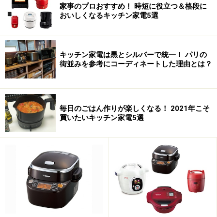
家事のプロおすすめ！ 時短に役立つ＆格段に
が、食感・香り・味ともに決して見劣りすることなく、
おいしくなるキッチン家電5選
その実力は確かなものでした！ さらに感心したのは、毎
回同じ焼き具合に仕上がる抜群の安定感です。ベーカリ
ーは気温や水温で焼きムラがたまに生じるものですが、
キッチン家電は黒とシルバーで統一！ パリの
街並みを参考にコーディネートした理由とは？
火力の調整が難しい米粉パンもしっかりふっくら焼き上
げていました。
【SHB-212】は、2斤サイズ・13メニューで、全粒粉パ
毎日のごはん作りが楽しくなる！ 2021年こそ
買いたいキッチン家電5選
ンや米粉(グルテンあり)パンなど流行りのメニューの
他、お餅もできます。ひとつ上のグレードになる【SHB-
315】は、1.5斤サイズ・18メニュー。グルテンなしの米
粉パンやごはんパンの他、うどん・パスタなどの麺生
地、ケーキ・ヨーグルトと、対応メニューがさらに豊富
になっています。お手入れや操作性も遜色なく、コスト
パフォーマンスという意味では、非常に高い製品です。
ベーカリーデビューを迷っている人におすすめ！